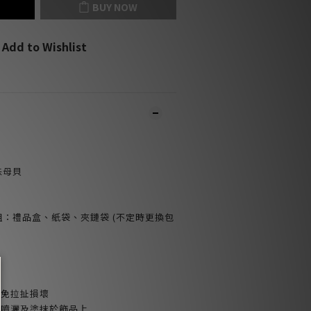
BUY NOW
Add to Wishlist
珠母貝
裝組：禮品盒、紙袋、夾鏈袋 (不定時更換包
避免拉扯損壞
品噴灑及塗抹於飾品上