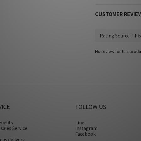
CUSTOMER REVIE
No review for this produ
VICE
FOLLOW US
enefits
Line
-sales Service
Instagram
Facebook
eas delivery