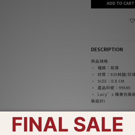
ADD TO CART
DESCRIPTION
商品規格
· 種類：耳環
· 材質：925純銀/珍
· SIZE
：0.8
CM
· 產品料號：99565
· Lucy’s 精美包
裝設計)
產品注意事項：
*請勿配戴飾品入睡，
*請勿將香水或化學物