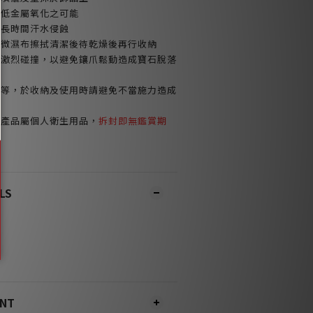
減低金屬氧化之可能
或長時間汗水侵蝕
以微濕布擦拭清潔後待乾燥後再行收納
免激烈碰撞，以避免鑲爪鬆動造成寶石脫落
鍊等，於收納及使用時請避免不當施力造成
環產品屬個人衛生用品，
拆封即無鑑賞期
LS
ENT