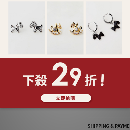
*請乾燥密封收納，以
*合金材質請避免肥皂
*飾品遭遇汗水時，請
*鑲工寶石類產品請避
或破裂
*特殊製程之鍊身如蛇
無法復原之折損
*依照消保法，針式耳
ADDITIONAL DETAI
SHIPPING & PAYM