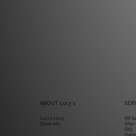
ABOUT Lucy's
SER
Lucy's story
VIP b
Store info
After
FAQ
Overs