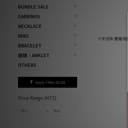
BUNDLE SALE
EARRINGS
NECKLACE
RING
十字流珠 雙層項鍊 (
BRACELET
腳鍊｜ANKLET
OTHERS
Apply Filter
(0/20)
Price Range (NT$)
~