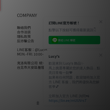
COMPANY
訂閱LINE官方帳號！
聯絡我們
點擊以下按鈕可獲得最新資訊👇
合作洽談
隱私政策
連結 LINE 帳號
反詐騙公告
LINE客服：
@Lucys
MON.-FRI. 10:00-18:00(不含例假日)
Lucy's
克洛有限公司 統一編號28858320
歡迎來到 Lucy's 飾品✨
台北市大安區基隆路二段110號10樓
馬上挑選專屬於您的迷人飾品，點
亮日常每一刻💖
如果有任何問題，歡迎隨時加入官
方 LINE 客服，我們將儘快為您解
答💬💕
立即加入官方 LINE 詢問📲
https://lin.ee/mUUVrsT