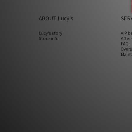
ABOUT Lucy's
SER
Lucy's story
VIP b
Store info
After
FAQ
Overs
Maint