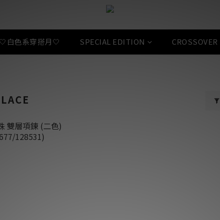
🤍白色系穿搭月🤍
SPECIAL EDITION
CROSSOVER
KLACE