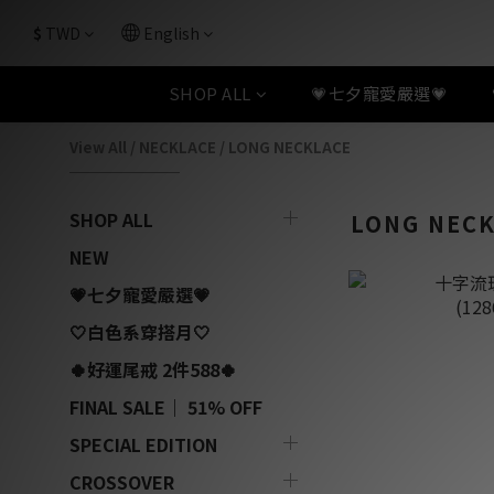
$
TWD
English
SHOP ALL
💗七夕寵愛嚴選💗
View All
/
NECKLACE
/
LONG NECKLACE
SHOP ALL
LONG NEC
NEW
💗七夕寵愛嚴選💗
🤍白色系穿搭月🤍
🍀好運尾戒 2件588🍀
FINAL SALE｜ 51% OFF
SPECIAL EDITION
CROSSOVER