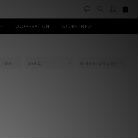
COOPERATION
STORE INFO
Filter
Sort by
48 Items per page