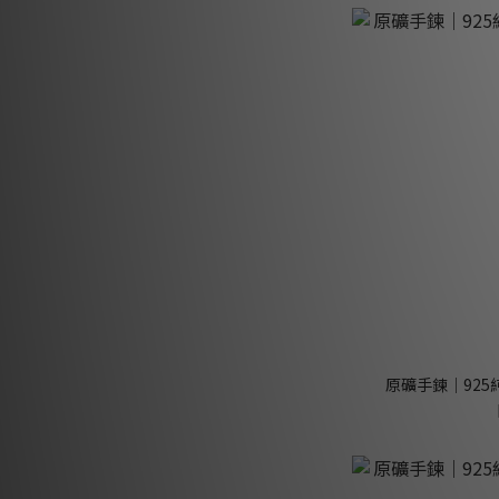
原礦手鍊｜925純銀