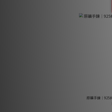
原礦手鍊｜925純銀