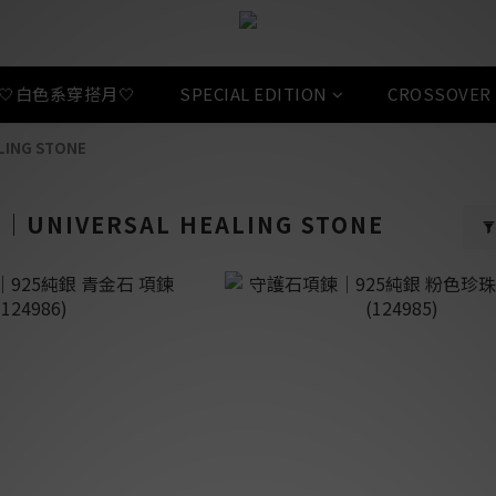
🤍白色系穿搭月🤍
SPECIAL EDITION
CROSSOVER
ING STONE
NIVERSAL HEALING STONE