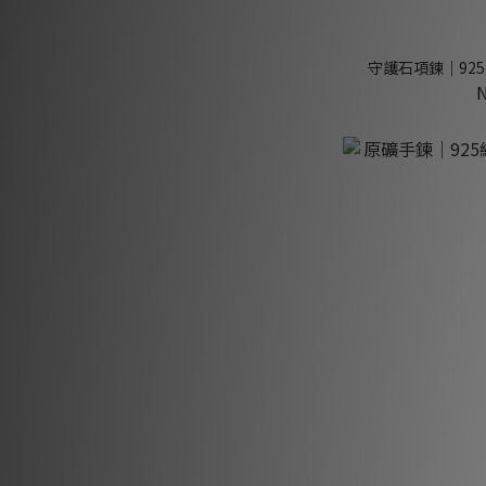
守護石項鍊｜925純