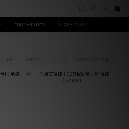
COOPERATION
STORE INFO
Filter
Sort by
48 Items per page