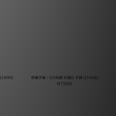
14099)
原礦手鍊｜925純銀 石榴石 手鍊 (114106)
NT$580