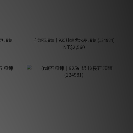
貝 項鍊
守護石項鍊｜925純銀 紫水晶 項鍊 (124984)
NT$2,560