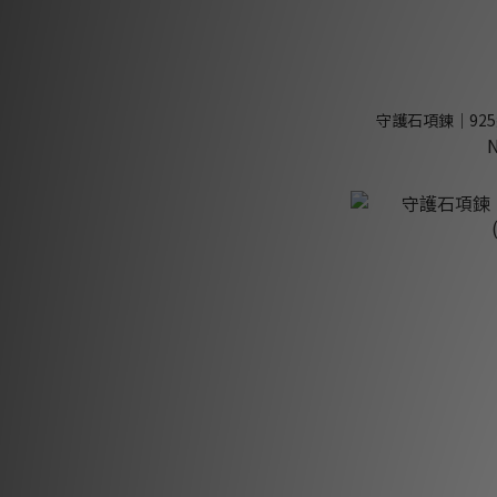
守護石項鍊｜925純