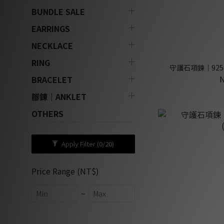
BUNDLE SALE
EARRINGS
NECKLACE
RING
守護石項鍊｜925純
BRACELET
腳鍊｜ANKLET
OTHERS
Apply Filter
(0/20)
Price Range (NT$)
~