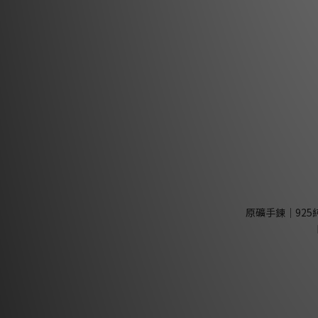
原礦手鍊｜925純銀