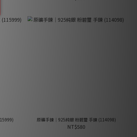
5999)
原礦手鍊｜925純銀 粉碧璽 手鍊 (114098)
NT$580