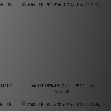
14104)
原礦手鍊｜925純銀 黑尖晶 手鍊 (114097)
NT$580