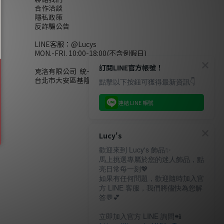
合作洽談
隱私政策
反詐騙公告
LINE客服：
@Lucys
MON.-FRI. 10:00-18:00(不含例假日)
訂閱LINE官方帳號！
克洛有限公司 統一編號28858320
台北市大安區基隆路二段110號10樓
點擊以下按鈕可獲得最新資訊👇
連結 LINE 帳號
Lucy's
歡迎來到 Lucy's 飾品✨
馬上挑選專屬於您的迷人飾品，點
亮日常每一刻💖
如果有任何問題，歡迎隨時加入官
方 LINE 客服，我們將儘快為您解
答💬💕
立即加入官方 LINE 詢問📲