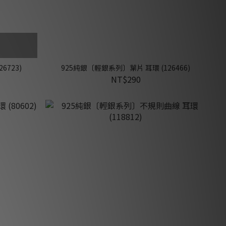
6723)
925純銀〔輕銀系列〕葉片 耳環 (126466)
NT$290