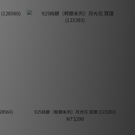
8560)
925純銀〔輕銀系列〕月光花 耳環 (123283)
NT$290