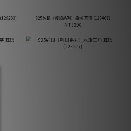
26283)
925純銀〔輕銀系列〕鐵塔 耳環 (126467)
NT$290