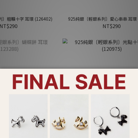
〕粗曠十字 耳環 (126402)
925純銀〔輕銀系列〕愛心串串 耳環 (1
NT$290
NT$290
售完