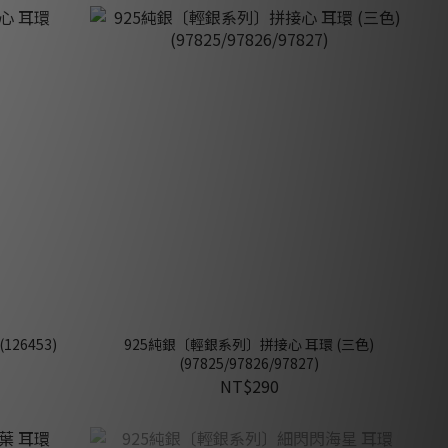
26453)
925純銀〔輕銀系列〕拼接心 耳環 (三色)
(97825/97826/97827)
NT$290