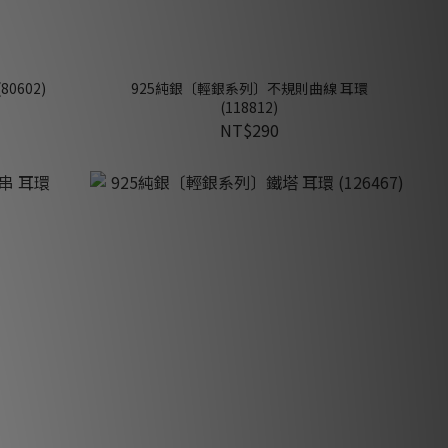
0602)
925純銀〔輕銀系列〕不規則曲線 耳環
(118812)
NT$290