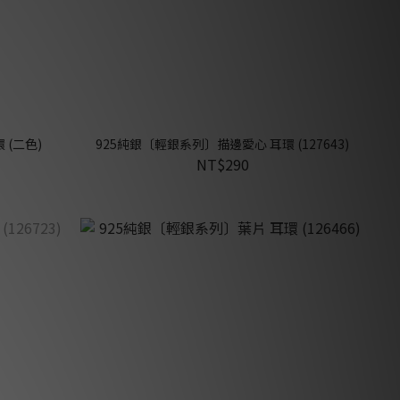
 (二色)
925純銀〔輕銀系列〕描邊愛心 耳環 (127643)
NT$290