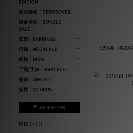
EDITION
獨家聯名｜CROSSOVER
組合專區｜BUNDLE
SALE
耳環｜EARRINGS
925純銀〔輕銀系列
項鍊｜NECKLACE
戒指｜RING
手環/手鍊｜BRACELET
腳鍊｜ANKLET
配件｜OTHERS
套用篩選
(0/20)
價格 (NT$)