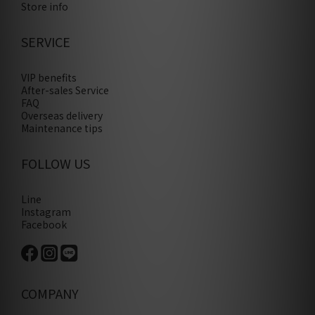
Store info
SERVICE
VIP benefits
After-sales Service
FAQ
Overseas delivery
Maintenance tips
FOLLOW US
Line
Instagram
Facebook
COMPANY