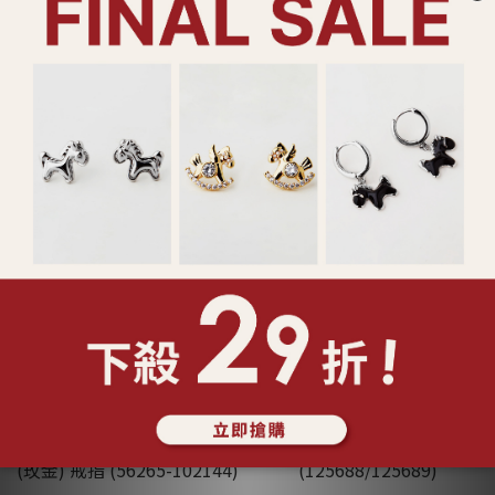
法式珍珠 開口戒 (三色)
鎢鋼戒｜2MM大菱格切割
(125619/125620/125621)
(巧克力金) 戒指 (51025-
51033)
NT$490
NT$1,080
LUCKY RING 好運尾戒｜遠
鎢鋼戒｜2MM密菱格切割
離負能量 (銀橘) (109851)
(巧克力金) 戒指 (47305-
51005)
NT$390
NT$1,180