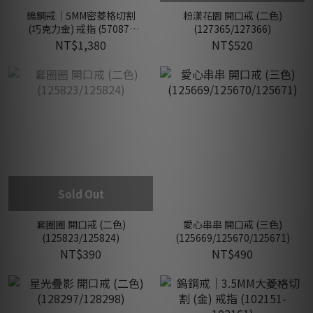
鎢鋼戒｜5MM密菱格切割
粉漾花園 開口戒 (二色)
(巧克力金) 戒指 (57087-
(127365/127366)
102147)
NT$1,380
NT$520
Sold Out
套圈圈 開口戒 (二色)
愛心串串 開口戒 (三色)
(125823/125824)
(125669/125670/125671)
NT$390
NT$490