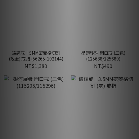
鎢鋼戒｜5MM密菱格切割
星鑽珍珠 開口戒 (二色)
(玫金) 戒指 (56265-102144)
(125688/125689)
NT$1,380
NT$490