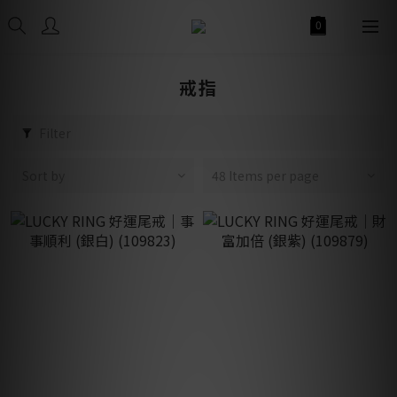
戒指
Filter
Sort by
48 Items per page