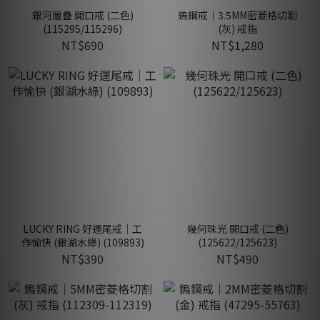
銀河層疊 開口戒 (二色)
鎢鋼戒｜3.5MM密菱格切割
(115295/115296)
(灰) 戒指
NT$690
NT$1,280
LUCKY RING 好運尾戒｜工
幾何珠光 開口戒 (二色)
作愉快 (銀湖水綠) (109893)
(125622/125623)
NT$390
NT$490