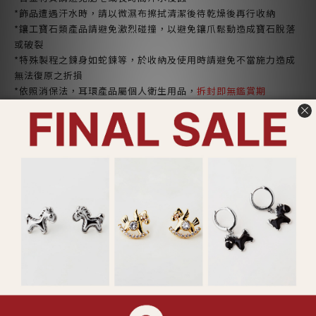
*飾品遭遇汗水時，請以微濕布擦拭清潔後待乾燥後再行收納
*鑲工寶石類產品請避免激烈碰撞，以避免鑲爪鬆動造成寶石脫落
或破裂
*特殊製程之鍊身如蛇鍊等，於收納及使用時請避免不當施力造成
無法復原之折損
*依照消保法，耳環產品屬個人衛生用品，
拆封即無鑑賞期
ADDITIONAL DETAILS
SHIPPING & PAYMENT