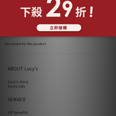
CUSTOMER REVIEWS
No review for this product
ABOUT Lucy's
Lucy's story
Store info
SERVICE
VIP benefits