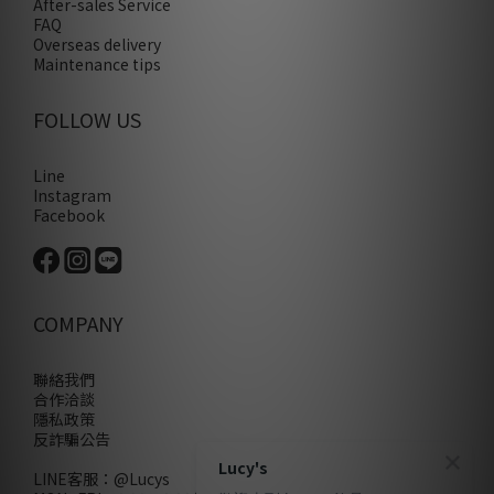
After-sales Service
FAQ
Overseas delivery
Maintenance tips
FOLLOW US
Line
Instagram
Facebook
COMPANY
聯絡我們
合作洽談
隱私政策
反詐騙公告
Lucy's
LINE客服：
@Lucys