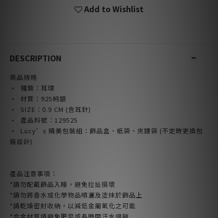
Add to Wishlist
DESCRIPTION
商品規格
· 種類：耳環
· 材質：925純銀
· SIZE
：0.9 CM (含耳針)
· 產品料號：129525
· Lucy’s 精美包裝組：飾品盒、紙袋、夾鏈袋 (不定時更換包
裝設計)
產品注意事項：
*請勿配戴飾品入睡，避免拉扯損壞
*請勿將香水或化學物品噴灑及塗抹於飾品上
*請乾燥密封收納，以減低金屬氧化之可能
*合金材質請避免肥皂或長時間汗水侵蝕