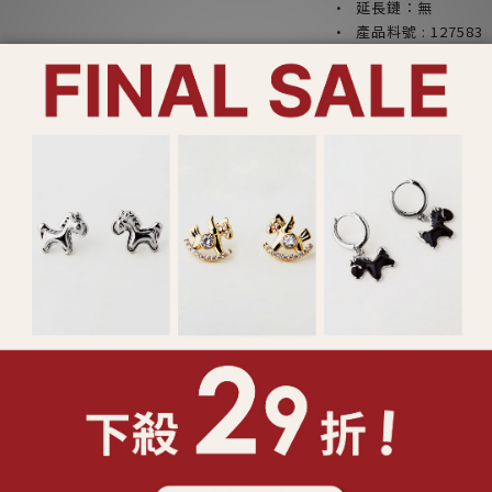
· 延長鏈：無
· 產品料號 : 127583
· Lucy’s 精美包
裝設計)
產品注意事項：
*請勿配戴飾品入睡，
*請勿將香水或化學物
*請乾燥密封收納，以
*合金材質請避免肥皂
*飾品遭遇汗水時，請
*鑲工寶石類產品請避
或破裂
*特殊製程之鍊身如蛇
無法復原之折損
*依照消保法，針式耳