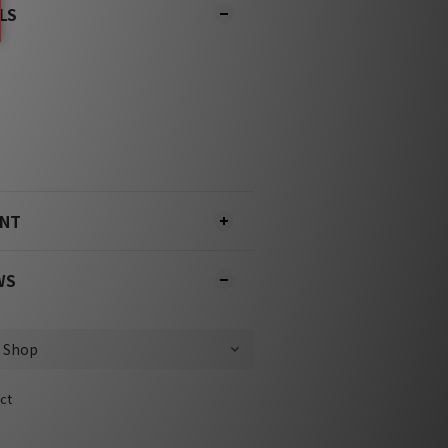
LS
ENT
WS
ct