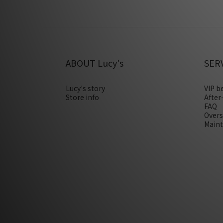
ABOUT Lucy's
SER
Lucy's story
VIP b
Store info
After
FAQ
Overs
Maint