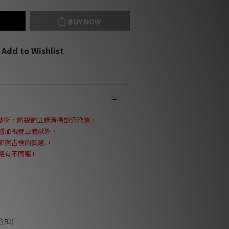
BUY NOW
Add to Wishlist
化技術，將銀飾立體溝槽部分染暗，
增加視覺立體感外，
節與古樸的質感
，
有不同喔 !
含扣)