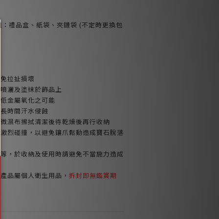
裝組：禮品盒、紙袋、夾鏈袋 (不定時更換包
避免拉扯損壞
品噴灑及塗抹於飾品上
減低金屬氧化之可能
或長時間汗水侵蝕
以微濕布擦拭清潔後待乾燥後再行收納
免激烈碰撞，以避免鑲爪鬆動造成寶石脫落
鍊等，於收納及使用時請避免不當施力造成
環產品屬個人衛生用品，
拆封即無鑑賞期