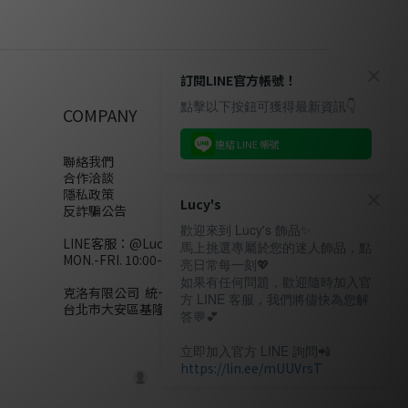
訂閱LINE官方帳號！
點擊以下按鈕可獲得最新資訊👇
COMPANY
連結 LINE 帳號
聯絡我們
合作洽談
隱私政策
Lucy's
反詐騙公告
歡迎來到 Lucy's 飾品✨
LINE客服：
@Lucys
馬上挑選專屬於您的迷人飾品，點
MON.-FRI. 10:00-18:00(不含例假日)
亮日常每一刻💖
如果有任何問題，歡迎隨時加入官
克洛有限公司 統一編號28858320
方 LINE 客服，我們將儘快為您解
台北市大安區基隆路二段110號10樓
答💬💕
立即加入官方 LINE 詢問📲
https://lin.ee/mUUVrsT