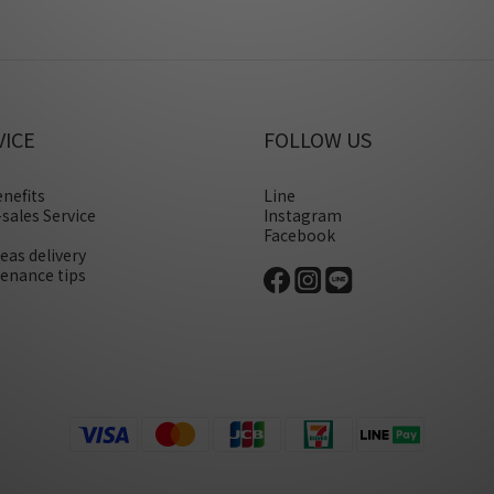
VICE
FOLLOW US
enefits
Line
-sales Service
Instagram
Facebook
eas delivery
enance tips