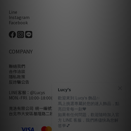
Line
Instagram
Facebook
COMPANY
聯絡我們
合作洽談
隱私政策
反詐騙公告
Lucy's
LINE客服：
@Lucys
MON.-FRI. 10:00-18:00(不含例假日)
歡迎來到 Lucy's 飾品✨
馬上挑選專屬於您的迷人飾品，點
克洛有限公司 統一編號28858320
亮日常每一刻💖
台北市大安區基隆路二段110號10樓
如果有任何問題，歡迎隨時加入官
方 LINE 客服，我們將儘快為您解
答💬💕