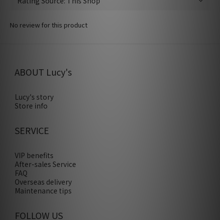
No review for this product
ABOUT Lucy's
Lucy's story
Store info
SERVICE
VIP benefits
After-sales Service
FAQ
Overseas delivery
Maintenance tips
FOLLOW US