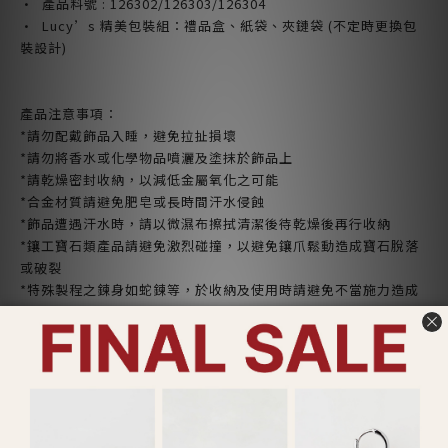
· 產品料號 : 126302/126303/126304
· Lucy’s 精美包裝組：禮品盒、紙袋、夾鏈袋 (不定時更換包
裝設計)
產品注意事項：
*請勿配戴飾品入睡，避免拉扯損壞
*請勿將香水或化學物品噴灑及塗抹於飾品上
*請乾燥密封收納，以減低金屬氧化之可能
*合金材質請避免肥皂或長時間汗水侵蝕
*飾品遭遇汗水時，請以微濕布擦拭清潔後待乾燥後再行收納
*鑲工寶石類產品請避免激烈碰撞，以避免鑲爪鬆動造成寶石脫落
或破裂
*特殊製程之鍊身如蛇鍊等，於收納及使用時請避免不當施力造成
無法復原之折損
*依照消保法，針式耳環產品屬個人衛生用品，
拆封即無鑑賞期
ADDITIONAL DETAILS