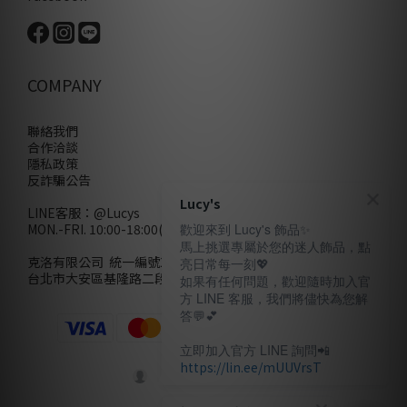
COMPANY
聯絡我們
合作洽談
隱私政策
反詐騙公告
Lucy's
LINE客服：
@Lucys
MON.-FRI. 10:00-18:00(不含例假日)
歡迎來到 Lucy's 飾品✨
馬上挑選專屬於您的迷人飾品，點
克洛有限公司 統一編號28858320
亮日常每一刻💖
台北市大安區基隆路二段110號10樓
如果有任何問題，歡迎隨時加入官
方 LINE 客服，我們將儘快為您解
答💬💕
立即加入官方 LINE 詢問📲
https://lin.ee/mUUVrsT