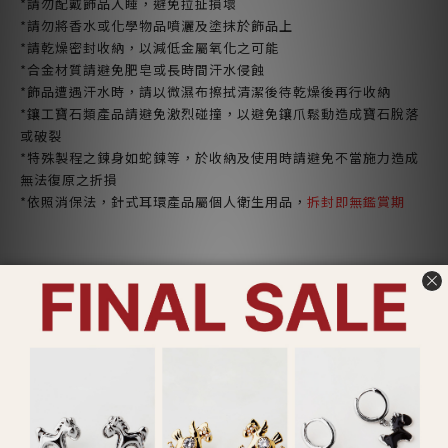
*請勿配戴飾品入睡，避免拉扯損壞
*請勿將香水或化學物品噴灑及塗抹於飾品上
*請乾燥密封收納，以減低金屬氧化之可能
*合金材質請避免肥皂或長時間汗水侵蝕
*飾品遭遇汗水時，請以微濕布擦拭清潔後待乾燥後再行收納
*鑲工寶石類產品請避免激烈碰撞，以避免鑲爪鬆動造成寶石脫落
或破裂
*特殊製程之鍊身如蛇鍊等，於收納及使用時請避免不當施力造成
無法復原之折損
*依照消保法，針式耳環產品屬個人衛生用品，
拆封即無鑑賞期
ADDITIONAL DETAILS