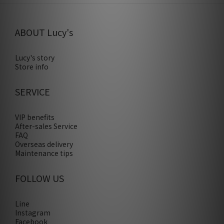
ABOUT Lucy's
Lucy's story
Store info
SERVICE
VIP benefits
After-sales Service
FAQ
Overseas delivery
Maintenance tips
FOLLOW US
Line
Instagram
Facebook