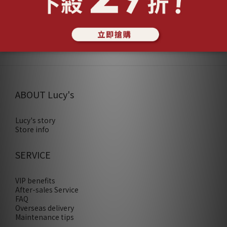
No review for this product
ABOUT Lucy's
Lucy's story
Store info
SERVICE
VIP benefits
After-sales Service
FAQ
Overseas delivery
Maintenance tips