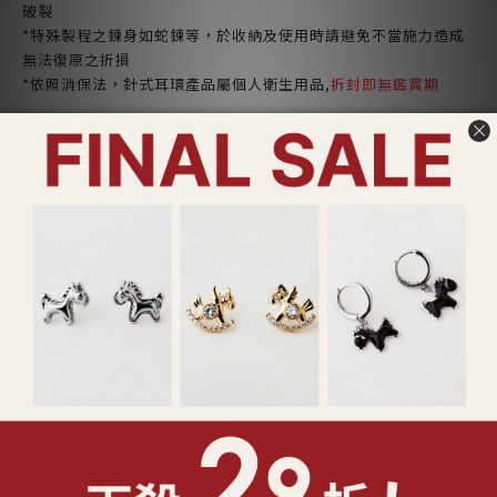
破裂
*特殊製程之鍊身如蛇鍊等，於收納及使用時請避免不當施力造成
無法復原之折損
*依照消保法，針式耳環產品屬個人衛生用品,
拆封即無鑑賞期
ADDITIONAL DETAILS
SHIPPING & PAYMENT
CUSTOMER REVIEWS