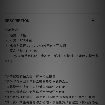
DESCRIPTION
商品規格
· 種類：戒指
· 材質：925純銀
·
戒指內直徑 : 1.70 CM (戒
圍9) / 可微調
· 產品料號 : 107165
· Lucy's 精美包裝組：禮品盒、紙袋、夾鏈袋 (不定時更換包裝
設計)
*請勿配戴飾品入睡，避免拉扯損壞
*請勿將香水或化學物品噴灑及塗抹於飾品上
*請乾燥密封收納，以減低金屬氧化之可能
*合金材質請務必免肥皂或長時間汗水侵蝕
*飾品遭遇汗水氣時，請以微濕布擦拭清潔後待乾燥後再行收納
*鑲工寶石類產請避免激烈碰撞，以避免鑲爪鬆動造成寶石脫落或