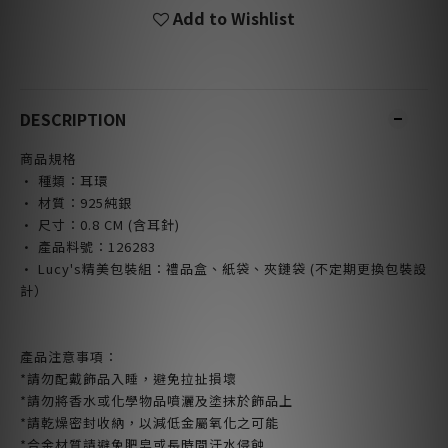
Add to Wishlist
DESCRIPTION
商品規格
· 種類：耳環
· 材質：925純銀
·
尺寸：0.8 CM (含耳針)
· 產品料號：126283
· Lucy's精美包裝組：禮品盒、紙袋、夾鏈袋 (不定期更換包裝設
計）
產品注意事項：
*請勿配戴飾品入睡，避免拉扯損壞
*請勿將香水或化學物品噴灑及塗抹於飾品上
*請乾燥密封收納，以減低金屬氧化之可能
*合金材質請避免肥皂或長時間汗水侵蝕