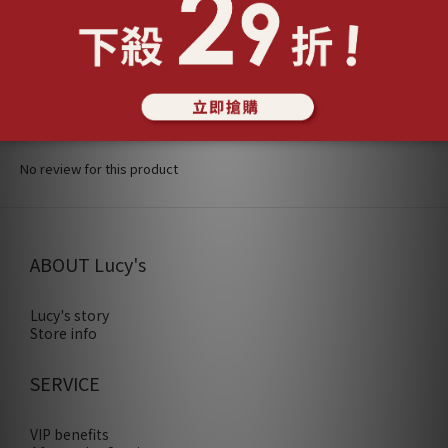
CUSTOMER REVIEWS
No review for this product
ABOUT Lucy's
Lucy's story
Store info
SERVICE
VIP benefits