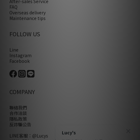
After-sales Service
FAQ
Overseas delivery
Maintenance tips
FOLLOW US
Line
Instagram
Facebook
COMPANY
聯絡我們
合作洽談
隱私政策
反詐騙公告
Lucy's
LINE客服：
@Lucys