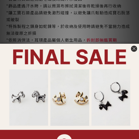
*飾品遭遇汗水時，請以微濕布擦拭清潔後待乾燥後再行收納
*鑲工寶石類產品請避免激烈碰撞，以避免鑲爪鬆動造成寶石脫落
或破裂
*特殊製程之鍊身如蛇鍊等，於收納及使用時請避免不當施力造成
無法復原之折損
*依照消保法，耳環產品屬個人衛生用品，
拆封即無鑑賞期
ADDITIONAL DETAILS
SHIPPING & PAYMENT