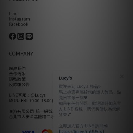
Line
Instagram
Facebook
COMPANY
聯絡我們
合作洽談
Lucy's
隱私政策
反詐騙公告
歡迎來到 Lucy's 飾品✨
馬上挑選專屬於您的迷人飾品，點
LINE客服：
@Lucys
亮日常每一刻💖
MON.-FRI. 10:00-18:00(不含例假日)
如果有任何問題，歡迎隨時加入官
方 LINE 客服，我們將儘快為您解
克洛有限公司 統一編號28858320
答💬💕
台北市大安區基隆路二段110號10樓
立即加入官方 LINE 詢問📲
https://lin.ee/mUUVrsT