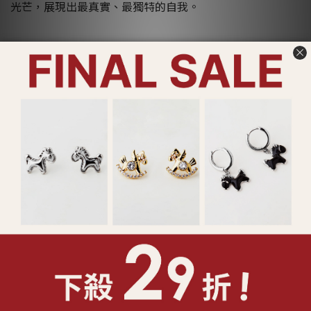
光芒，展現出最真實、最獨特的自我。
產品核心
品質・設計・工藝，是Lucy's最引以為傲的產品核心概念。
自設計、鑄造，到商品企劃、行銷及銷售，實現了垂直整合
的經營理念。我們擁有最專業的金工師傅，堅持選用頂級原
料，並嚴格控管製造品質。