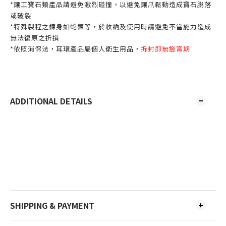
*鑲工寶石類產品請避免激烈碰撞，以避免鑲爪鬆動造成寶石脫落
或破裂
*特殊製程之鍊身如蛇鍊等，於收納及使用時請避免不當施力造成
無法復原之折損
*依照消保法，耳環產品屬個人衛生用品，
拆封即無鑑賞期
ADDITIONAL DETAILS
SHIPPING & PAYMENT