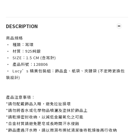
DESCRIPTION
商品規格
· 種類：耳環
· 材質：925純銀
· SIZE
：1.5 CM (含耳針)
· 產品料號：128806
· Lucy’s 精美包裝組：飾品盒、紙袋、夾鏈袋 (不定時更換包
裝設計)
產品注意事項：
*請勿配戴飾品入睡，避免拉扯損壞
*請勿將香水或化學物品噴灑及塗抹於飾品上
*請乾燥密封收納，以減低金屬氧化之可能
*合金材質請避免肥皂或長時間汗水侵蝕
*飾品遭遇汗水時，請以微濕布擦拭清潔後待乾燥後再行收納