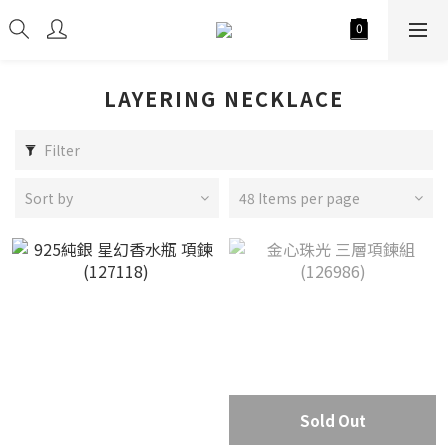
LAYERING NECKLACE
Filter
Sort by
48 Items per page
Sold Out