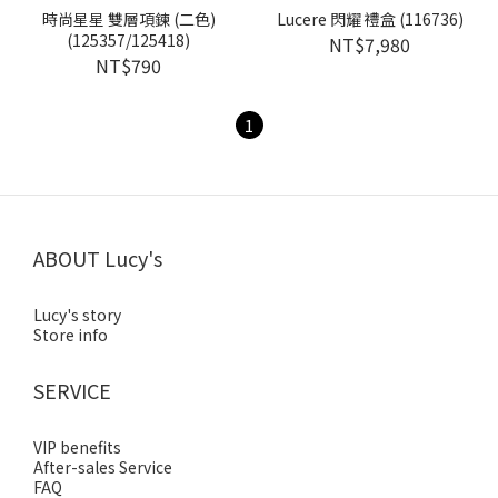
時尚星星 雙層項鍊 (二色)
Lucere 閃耀 禮盒 (116736)
(125357/125418)
NT$7,980
NT$790
1
ABOUT Lucy's
Lucy's story
Store info
SERVICE
VIP benefits
After-sales Service
FAQ