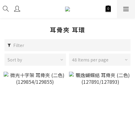
耳骨夾 耳環
Filter
Sort by
48 Items per page