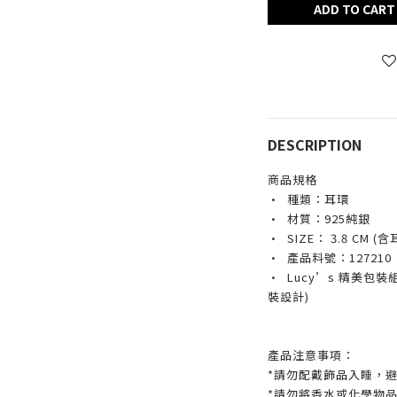
ADD TO CART
DESCRIPTION
商品規格
· 種類：耳環
· 材質：925純銀
· SIZE
： 3.8 CM (含
· 產品料號：127210
· Lucy’s 精美包
裝設計)
產品注意事項：
*請勿配戴飾品入睡，
*請勿將香水或化學物