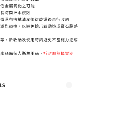
減低金屬氧化之可能
或長時間汗水侵蝕
以微濕布擦拭清潔後待乾燥後再行收納
免激烈碰撞，以避免鑲爪鬆動造成寶石脫落
鍊等，於收納及使用時請避免不當施力造成
環產品屬個人衛生用品，
拆封即無鑑賞期
LS