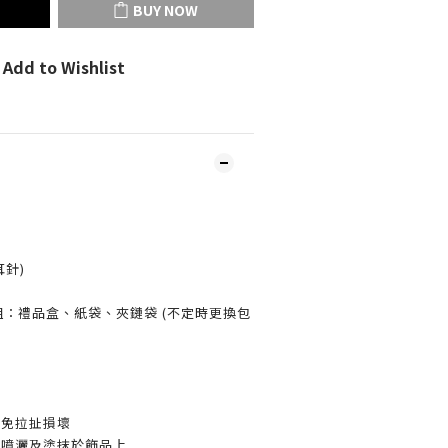
BUY NOW
Add to Wishlist
耳針)
裝組：禮品盒、紙袋、夾鏈袋 (不定時更換包
避免拉扯損壞
品噴灑及塗抹於飾品上