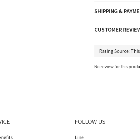
SHIPPING & PAYM
CUSTOMER REVIE
No review for this produ
VICE
FOLLOW US
enefits
Line