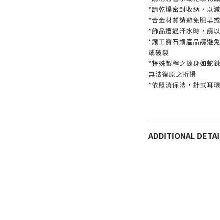
*請乾燥密封收納，以
*合金材質請避免肥皂
*飾品遭遇汗水時，請
*鑲工寶石類產品請避
或破裂
*特殊製程之鍊身如蛇
無法復原之折損
*依照消保法，針式耳
ADDITIONAL DETAI