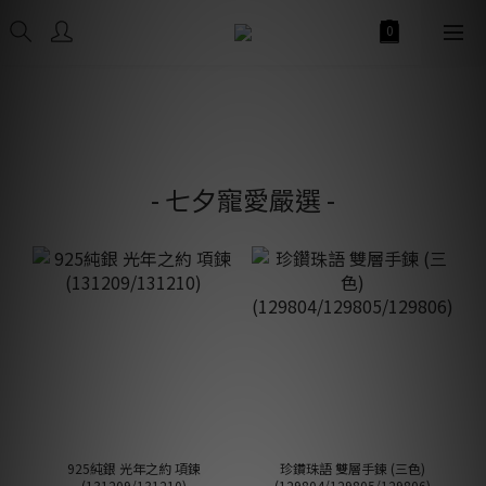
- 七夕寵愛嚴選 -
925純銀 光年之約 項鍊
珍鑽珠語 雙層手鍊 (三色)
(131209/131210)
(129804/129805/129806)