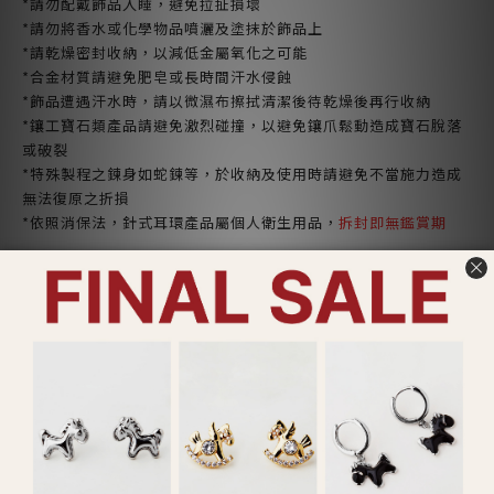
*請勿配戴飾品入睡，避免拉扯損壞
*請勿將香水或化學物品噴灑及塗抹於飾品上
*請乾燥密封收納，以減低金屬氧化之可能
*合金材質請避免肥皂或長時間汗水侵蝕
*飾品遭遇汗水時，請以微濕布擦拭清潔後待乾燥後再行收納
*鑲工寶石類產品請避免激烈碰撞，以避免鑲爪鬆動造成寶石脫落
或破裂
*特殊製程之鍊身如蛇鍊等，於收納及使用時請避免不當施力造成
無法復原之折損
*依照消保法，針式耳環產品屬個人衛生用品，
拆封即無鑑賞期
了解更多