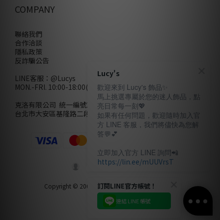
COMPANY
聯絡我們
合作洽談
隱私政策
反詐騙公告
Lucy's
LINE客服：
@Lucys
MON.-FRI. 10:00-18:00(不含例假日)
歡迎來到 Lucy's 飾品✨
馬上挑選專屬於您的迷人飾品，點
克洛有限公司 統一編號28858320
亮日常每一刻💖
台北市大安區基隆路二段110號10樓
如果有任何問題，歡迎隨時加入官
方 LINE 客服，我們將儘快為您解
答💬💕
立即加入官方 LINE 詢問📲
https://lin.ee/mUUVrsT
訂閱LINE官方帳號！
Copyright © 2000-2026 Lucy's All rights reserved.
連結 LINE 帳號
立即購買