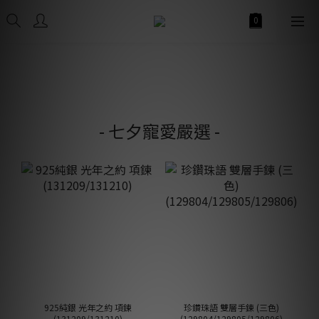
- 七夕寵愛嚴選 -
925純銀 光年之約 項鍊
珍鑽珠語 雙層手鍊 (三色)
(131209/131210)
(129804/129805/129806)