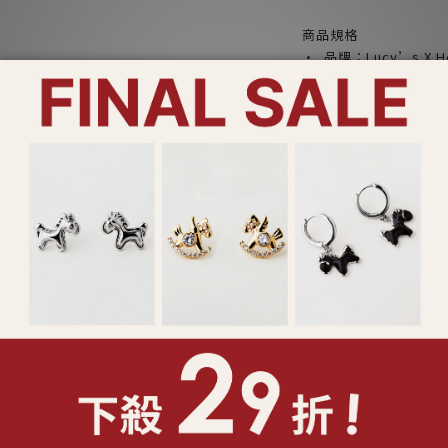
商品規格
· 品牌：
Lucy’s X He
· 種類：項鍊
· 材質：合金
· 墜飾長 : 1.0 CM
· 項鍊長：47.0 CM (
· 延長鏈：無
· 產品料號：130395/1
· 商品包裝配件：Lucy’s 
包裝有多款隨機出貨)
了解更多