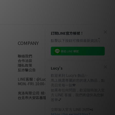
訂閱LINE官方帳號！
點擊以下按鈕可獲得最新資訊👇
COMPANY
連結 LINE 帳號
聯絡我們
合作洽談
隱私政策
Lucy's
反詐騙公告
歡迎來到 Lucy's 飾品✨
LINE客服：
@Lucys
馬上挑選專屬於您的迷人飾品，點
MON.-FRI. 10:00-18:00(不含例假日)
亮日常每一刻💖
如果有任何問題，歡迎隨時加入官
克洛有限公司 統一編號28858320
方 LINE 客服，我們將儘快為您解
台北市大安區基隆路二段110號10樓
答💬💕
立即加入官方 LINE 詢問📲
https://lin.ee/mUUVrsT