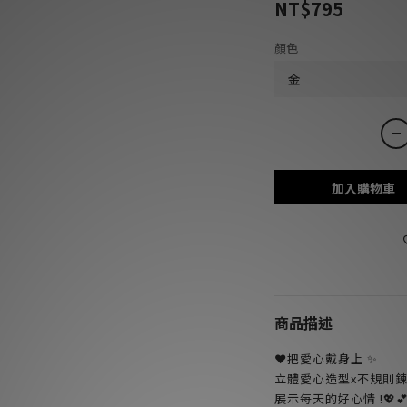
NT$795
顏色
加入購物車
商品描述
❤️把愛心戴身上 ✨
立體愛心造型x不規則鍊條
展示每天的好心情 !💖