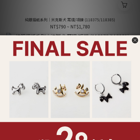
純銀摺紙系列｜米克斯犬 耳環/項鍊 (118375/118385)
NT$790 ~ NT$1,780