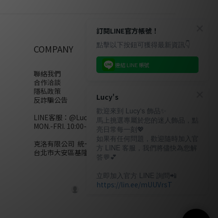
訂閱LINE官方帳號！
點擊以下按鈕可獲得最新資訊👇
COMPANY
連結 LINE 帳號
聯絡我們
合作洽談
隱私政策
Lucy's
反詐騙公告
歡迎來到 Lucy's 飾品✨
LINE客服：
@Lucys
馬上挑選專屬於您的迷人飾品，點
MON.-FRI. 10:00-18:00(不含例假日)
亮日常每一刻💖
如果有任何問題，歡迎隨時加入官
克洛有限公司 統一編號28858320
方 LINE 客服，我們將儘快為您解
台北市大安區基隆路二段110號10樓
答💬💕
立即加入官方 LINE 詢問📲
https://lin.ee/mUUVrsT