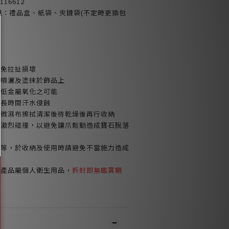
16612
包裝組：禮品盒、紙袋、夾鏈袋(不定時更換包
避免拉扯損壞
品噴灑及塗抹於飾品上
減低金屬氧化之可能
或長時間汗水侵蝕
以微濕布擦拭清潔後待乾燥後再行收納
免激烈碰撞，以避免鑲爪鬆動造成寶石脫落
鍊等，於收納及使用時請避免不當施力造成
環產品屬個人衛生用品，
拆封即無鑑賞期