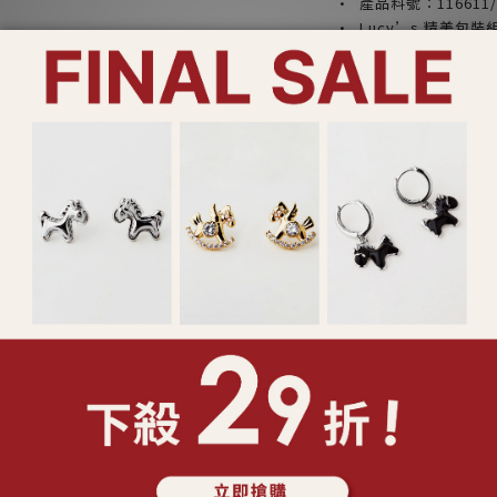
· 產品料號：116611/1
· Lucy’s 精美
裝設計)
產品注意事項：
*請勿配戴飾品入睡，
*請勿將香水或化學物
*請乾燥密封收納，以
*合金材質請避免肥皂
*飾品遭遇汗水時，請
*鑲工寶石類產品請避
或破裂
*特殊製程之鍊身如蛇
無法復原之折損
*依照消保法，針式耳
了解更多