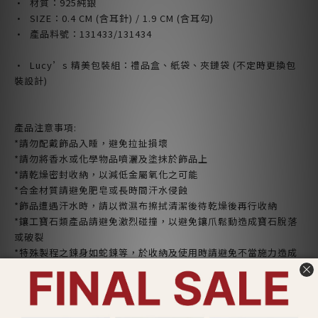
· 材質：925純銀
· SIZE：0.4
CM (含耳針) / 1.9
CM (含耳勾)
· 產品料號：131433/131434
· Lucy’s 精美包裝組：禮品盒、紙袋、夾鏈袋 (不定時更換包
裝設計)
產品注意事項:
*請勿配戴飾品入睡，避免拉扯損壞
*請勿將香水或化學物品噴灑及塗抹於飾品上
*請乾燥密封收納，以減低金屬氧化之可能
*合金材質請避免肥皂或長時間汗水侵蝕
*飾品遭遇汗水時，請以微濕布擦拭清潔後待乾燥後再行收納
*鑲工寶石類產品請避免激烈碰撞，以避免鑲爪鬆動造成寶石脫落
或破裂
*特殊製程之鍊身如蛇鍊等，於收納及使用時請避免不當施力造成
無法復原之折損
*依照消保法，針式耳環產品屬個人衛生用品，
拆封即無鑑賞期