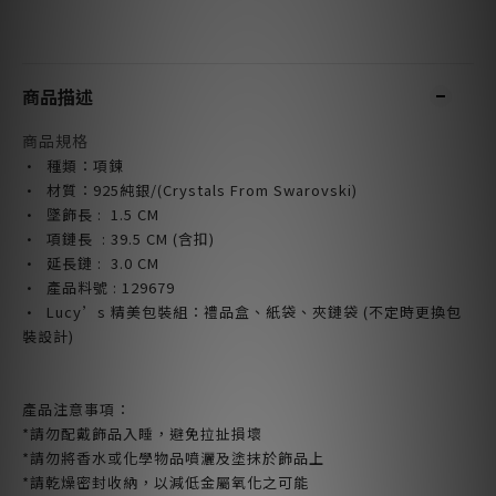
商品描述
商品規格
· 種類：項鍊
· 材質：925純銀/
(
Crystals From Swarovski
)
· 墜飾長 : 1.5
CM
· 項鏈長 : 39.5
CM
(含扣)
· 延長鏈 : 3.0
CM
· 產品料號 : 129679
· Lucy’s 精美包裝組：禮品盒、紙袋、夾鏈袋 (不定時更換包
裝設計)
產品注意事項：
*請勿配戴飾品入睡，避免拉扯損壞
*請勿將香水或化學物品噴灑及塗抹於飾品上
*請乾燥密封收納，以減低金屬氧化之可能