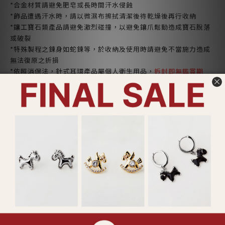
*合金材質請避免肥皂或長時間汗水侵蝕
*飾品遭遇汗水時，請以微濕布擦拭清潔後待乾燥後再行收納
*鑲工寶石類產品請避免激烈碰撞，以避免鑲爪鬆動造成寶石脫落
或破裂
*特殊製程之鍊身如蛇鍊等，於收納及使用時請避免不當施力造成
無法復原之折損
*依照消保法，針式耳環產品屬個人衛生用品，
拆封即無鑑賞期
了解更多