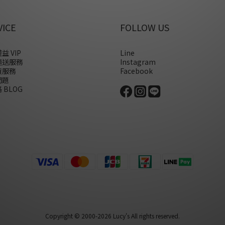
VICE
FOLLOW US
益 VIP
Line
運送服務
Instagram
貨服務
Facebook
問題
 BLOG
Copyright © 2000-2026 Lucy's All rights reserved.