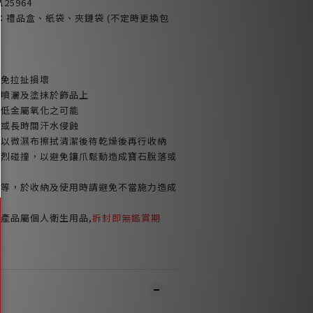
125964
裝組：禮品盒、紙袋、夾鏈袋 (不定時更換包
避免拉扯損壞
品噴灑及塗抹於飾品上
減低金屬氧化之可能
皂或長時間汗水侵蝕
請以微濕布擦拭清潔後待乾燥後再行收納
激烈碰撞，以避免鑲爪鬆動造成寶石脫落或
鍊等，於收納及使用時請避免不當施力造成
產品屬個人衛生用品,
拆封即無鑑賞期