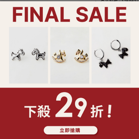
· 產品料號 : 125963/
· Lucy's 精美包
裝設計)
*請勿配戴飾品入睡，
*請勿將香水或化學物
*請乾燥密封收納，以
*合金材質請務必免肥
*飾品遭遇汗水氣時，
*鑲工寶石類產請避免
破裂
*特殊製程之鍊身如蛇
無法復原之折損
*依照消保法，針式耳環
了解更多