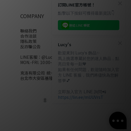
訂閱LINE官方帳號！
點擊以下按鈕可獲得最新資訊👇
COMPANY
連結 LINE 帳號
聯絡我們
合作洽談
隱私政策
Lucy's
反詐騙公告
歡迎來到 Lucy's 飾品✨
LINE客服：
@Lucys
馬上挑選專屬於您的迷人飾品，點
MON.-FRI. 10:00-18:00(不含例假日)
亮日常每一刻💖
如果有任何問題，歡迎隨時加入官
克洛有限公司 統一編號28858320
方 LINE 客服，我們將儘快為您解
台北市大安區基隆路二段110號10樓
答💬💕
立即加入官方 LINE 詢問📲
https://lin.ee/mUUVrsT