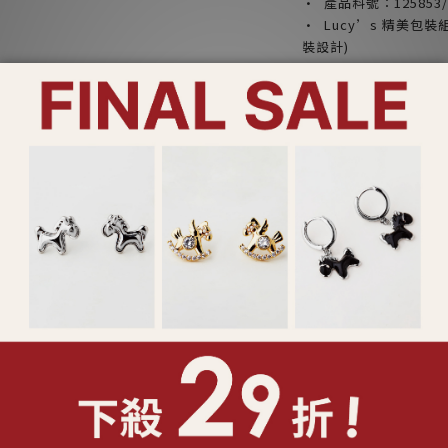
· 產品料號：125853/1
· Lucy’s 精美
裝設計)
產品注意事項：
*請勿配戴飾品入睡，
*請勿將香水或化學物
*請乾燥密封收納，以
*合金材質請避免肥皂
*飾品遭遇汗水時，請
*鑲工寶石類產品請避
或破裂
*特殊製程之鍊身如蛇
無法復原之折損
*依照消保法，
貼身飾
個人衛生用品，
拆封即