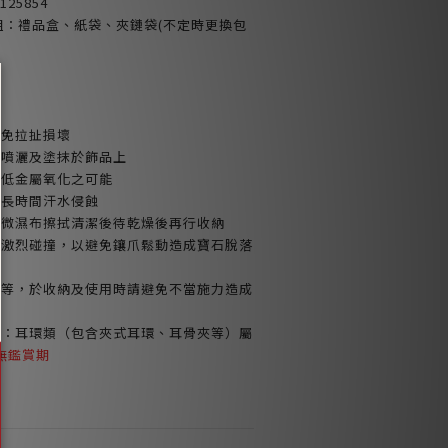
25854
包裝組：禮品盒、紙袋、夾鏈袋(不定時更換包
避免拉扯損壞
品噴灑及塗抹於飾品上
減低金屬氧化之可能
或長時間汗水侵蝕
以微濕布擦拭清潔後待乾燥後再行收納
免激烈碰撞，以避免鑲爪鬆動造成寶石脫落
鍊等，於收納及使用時請避免不當施力造成
品：耳環類（包含夾式耳環、耳骨夾等）屬
無鑑賞期