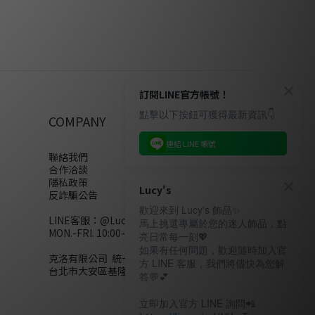
訂閱LINE官方帳號！
點擊以下按鈕可獲得最新資訊👇
COMPANY
連結 LINE 帳號
聯絡我們
合作洽談
隱私政策
Lucy's
反詐騙公告
歡迎來到 Lucy's 飾品✨
LINE客服：
@Lucys
馬上挑選專屬於您的迷人飾品，點
MON.-FRI. 10:00-18:00(不含例假日)
亮日常每一刻💖
如果有任何問題，歡迎隨時加入官
克洛有限公司 統一編號28858320
方 LINE 客服，我們將儘快為您解
台北市大安區基隆路二段110號10樓
答💬💕
立即加入官方 LINE 詢問📲