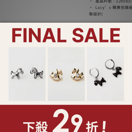
· 產品料號：120583/1
· Lucy’s 精美
裝設計)
產品注意事項：
*請勿配戴飾品入睡，
*請勿將香水或化學物
*請乾燥密封收納，以
*合金材質請避免肥皂
*飾品遭遇汗水時，請
*鑲工寶石類產品請避
或破裂
*特殊製程之鍊身如蛇
無法復原之折損
*依照消保法，針式耳
了解更多