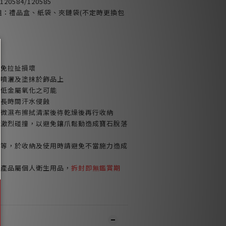
20584/120585
包裝組：禮品盒、紙袋、夾鏈袋(不定時更換包
避免拉扯損壞
品噴灑及塗抹於飾品上
減低金屬氧化之可能
或長時間汗水侵蝕
以微濕布擦拭清潔後待乾燥後再行收納
免激烈碰撞，以避免鑲爪鬆動造成寶石脫落
鍊等，於收納及使用時請避免不當施力造成
環產品屬個人衛生用品，
拆封即無鑑賞期