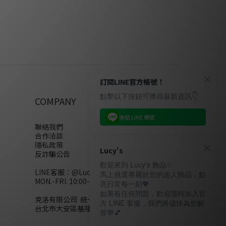
訂閱LINE官方帳號！
點擊以下按鈕可獲得最新資訊👇
COMPANY
連結 LINE 帳號
聯絡我們
合作洽談
隱私政策
Lucy's
反詐騙公告
歡迎來到 Lucy's 飾品✨
LINE客服：
@Lucys
馬上挑選專屬於您的迷人飾品，點
MON.-FRI. 10:00-18:00(不含例假日)
亮日常每一刻💖
如果有任何問題，歡迎隨時加入官
克洛有限公司 統一編號28858320
方 LINE 客服，我們將儘快為您解
台北市大安區基隆路二段110號10樓
答💬💕