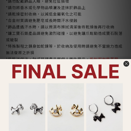
*請勿配戴飾品入睡，避免拉扯損壞
*請勿將香水或化學物品噴灑及塗抹於飾品上
*請乾燥密封收納，以減低金屬氧化之可能
*合金材質請避免肥皂或長時間汗水侵蝕
*飾品遭遇汗水時，請以微濕布擦拭清潔後待乾燥後再行收納
*鑲工寶石類產品請避免激烈碰撞，以避免鑲爪鬆動造成寶石脫落
或破裂
*特殊製程之鍊身如蛇鍊等，於收納及使用時請避免不當施力造成
無法復原之折損
*依照消保法，針式耳環產品屬個人衛生用品，
拆封即無鑑賞期
了解更多