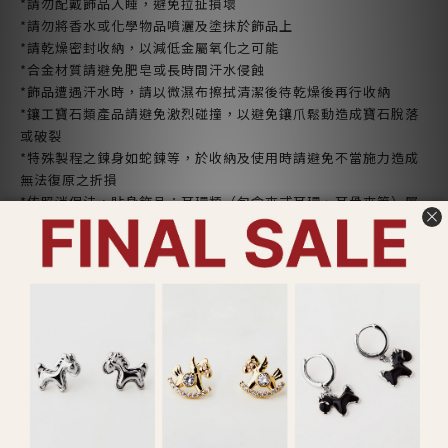
*請勿配戴飾品入睡，避免拉扯損壞
*請勿將香水或化學物品噴灑及塗抹於飾品上
*請乾燥密封收納，以減低金屬氧化之可能
*合金材質請避免肥皂或長時間汗水侵蝕
*飾品遭遇汗水時，請以微濕布擦拭清潔後待乾燥後再行收納
*鑲工寶石類產品請避免激烈碰撞，以避免鑲爪鬆動造成寶石脫落
或破裂
*特殊製程之鍊身如蛇鍊等，於收納及使用時請避免不當施力造成
無法復原之折損
*依照消保法，
貼身飾品：耳環類（包含夾式耳環、耳骨夾等）屬
個人衛生用品，
拆封即無鑑賞期
了解更多