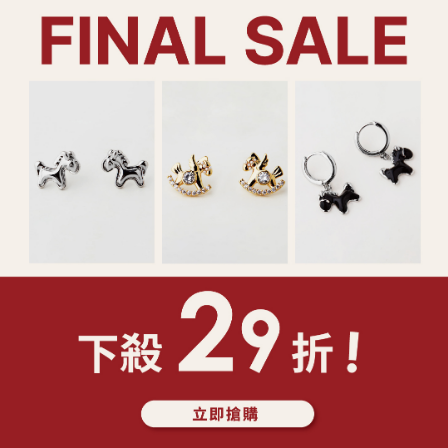
裝設計)
產品注意事項：
*請勿配戴飾品入睡，
*請勿將香水或化學物
*請乾燥密封收納，以
*合金材質請避免肥皂
*飾品遭遇汗水時，請
*鑲工寶石類產品請避
或破裂
*特殊製程之鍊身如蛇
無法復原之折損
*依照消保法，針式耳
了解更多