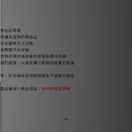
避免拉扯損壞
品噴灑及塗抹於飾品上
減低金屬氧化之可能
或長時間汗水侵蝕
以微濕布擦拭清潔後待乾燥後再行收納
免激烈碰撞，以避免鑲爪鬆動造成寶石脫落
鍊等，於收納及使用時請避免不當施力造成
環產品屬個人衛生用品，
拆封即無鑑賞期