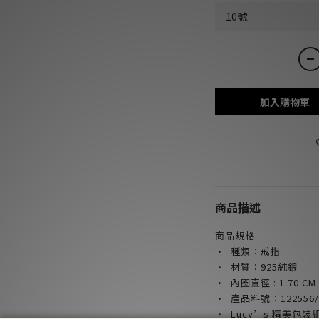
加入購物車
商品描述
商品規格
· 種類：戒指
· 材質：925純銀
·
內圈直徑 :
1.70
CM
· 產品料號：122556/
· Lucy’s 精美