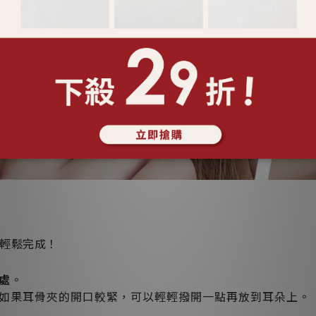
輕鬆完成！
處
。
如果耳骨夾的開口較緊，可以輕輕撥開一點再放到耳朵上。