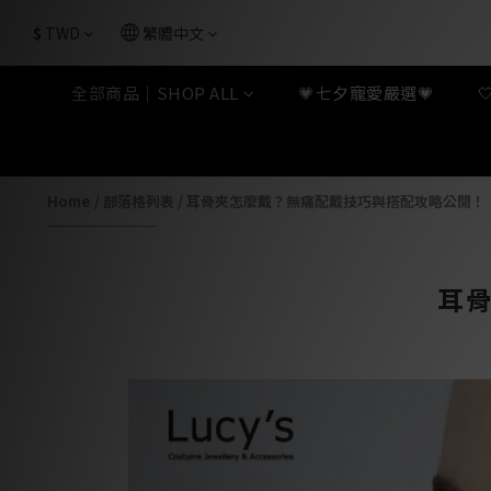
$
TWD
繁體中文
全部商品｜SHOP ALL
💗七夕寵愛嚴選💗
Home
/
部落格列表
/
耳骨夾怎麼戴？無痛配戴技巧與搭配攻略公開！
耳