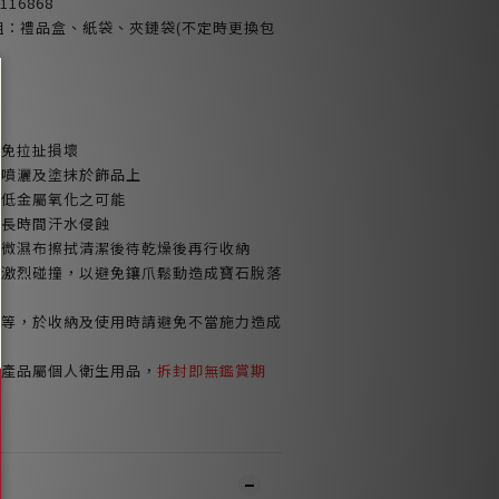
16868
包裝組：禮品盒、紙袋、夾鏈袋(不定時更換包
避免拉扯損壞
品噴灑及塗抹於飾品上
減低金屬氧化之可能
或長時間汗水侵蝕
以微濕布擦拭清潔後待乾燥後再行收納
免激烈碰撞，以避免鑲爪鬆動造成寶石脫落
鍊等，於收納及使用時請避免不當施力造成
環產品屬個人衛生用品，
拆封即無鑑賞期