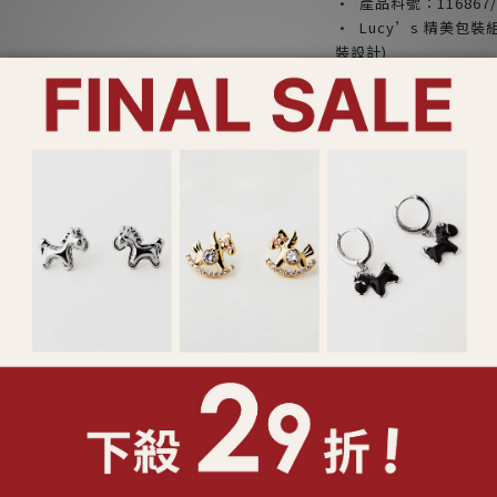
· 產品料號：116867/1
· Lucy’s 精美
裝設計)
產品注意事項：
*請勿配戴飾品入睡，
*請勿將香水或化學物
*請乾燥密封收納，以
*合金材質請避免肥皂
*飾品遭遇汗水時，請
*鑲工寶石類產品請避
或破裂
*特殊製程之鍊身如蛇
無法復原之折損
*依照消保法，針式耳
了解更多