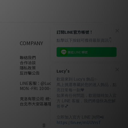
訂閱LINE官方帳號！
點擊以下按鈕可獲得最新資訊👇
COMPANY
連結 LINE 帳號
聯絡我們
合作洽談
隱私政策
Lucy's
反詐騙公告
歡迎來到 Lucy's 飾品✨
LINE客服：
@Lucys
馬上挑選專屬於您的迷人飾品，點
MON.-FRI. 10:00-18:00(不含例假日)
亮日常每一刻💖
如果有任何問題，歡迎隨時加入官
克洛有限公司 統一編號28858320
方 LINE 客服，我們將儘快為您解
台北市大安區基隆路二段110號10樓
答💬💕
立即加入官方 LINE 詢問📲
https://lin.ee/mUUVrsT