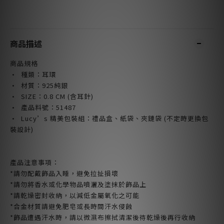
商品描述
商品規格
· 種類：耳環
· 材質：925純銀
· SIZE：0.8
CM (含耳針)
· 產品料號：51487
· Lucy’s 精美包裝組：禮品盒、紙袋、夾鏈袋 (不定時更換包
裝設計)
產品注意事項：
*請勿配戴飾品入睡，避免拉扯損壞
*請勿將香水或化學物品噴灑及塗抹於飾品上
*請乾燥密封收納，以減低金屬氧化之可能
*合金材質請避免肥皂或長時間汗水侵蝕
*飾品遭遇汗水時，請以微濕布擦拭清潔後待乾燥後再行收納