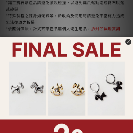
*鑲工寶石類產品請避免激烈碰撞，以避免鑲爪鬆動造成寶石脫落
或破裂
*特殊製程之鍊身如蛇鍊等，於收納及使用時請避免不當施力造成
無法復原之折損
*依照消保法，針式耳環產品屬個人衛生用品，
拆封即無鑑賞期
了解更多
送貨及付款方式