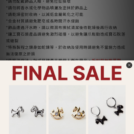
*請勿配戴飾品入睡，避免拉扯損壞
*請勿將香水或化學物品噴灑及塗抹於飾品上
*請乾燥密封收納，以減低金屬氧化之可能
*合金材質請避免肥皂或長時間汗水侵蝕
*飾品遭遇汗水時，請以微濕布擦拭清潔後待乾燥後再行收納
*鑲工寶石類產品請避免激烈碰撞，以避免鑲爪鬆動造成寶石脫落
或破裂
*特殊製程之鍊身如蛇鍊等，於收納及使用時請避免不當施力造成
無法復原之折損
*依照消保法，針式耳環產品屬個人衛生用品，
拆封即無鑑賞期
了解更多