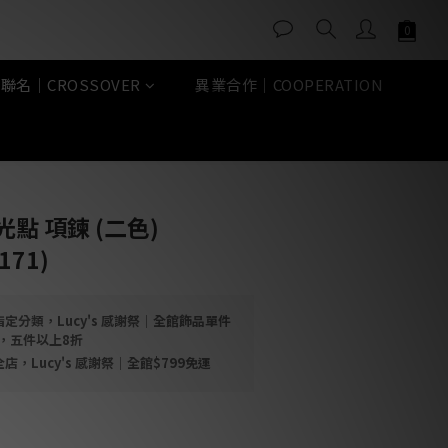
聯名｜CROSSOVER
異業合作｜COOPERATION
立即購買
光點 項鍊 (二色)
171)
定分類，Lucy's 感謝祭｜全館飾品單件
折，五件以上8折
店，Lucy's 感謝祭｜全館$799免運