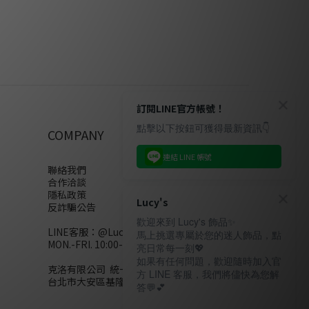
訂閱LINE官方帳號！
點擊以下按鈕可獲得最新資訊👇
COMPANY
連結 LINE 帳號
聯絡我們
合作洽談
隱私政策
Lucy's
反詐騙公告
歡迎來到 Lucy's 飾品✨
LINE客服：
@Lucys
馬上挑選專屬於您的迷人飾品，點
MON.-FRI. 10:00-18:00(不含例假日)
亮日常每一刻💖
如果有任何問題，歡迎隨時加入官
克洛有限公司 統一編號28858320
方 LINE 客服，我們將儘快為您解
台北市大安區基隆路二段110號10樓
答💬💕