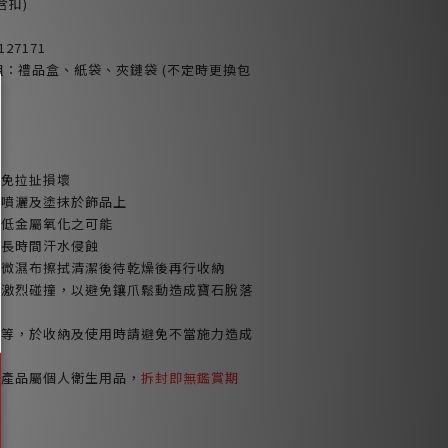
含扣)
127171
裝組：禮品盒、紙袋、夾鏈袋 (不定時更換包
避免拉扯損壞
品噴灑及塗抹於飾品上
減低金屬氧化之可能
或長時間汗水侵蝕
以微濕布擦拭清潔後待乾燥後再行收納
免激烈碰撞，以避免鑲爪鬆動造成寶石脫落
鍊等，於收納及使用時請避免不當施力造成
環產品屬個人衛生用品，
拆封即無鑑賞期