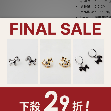
· 項鏈長 : 40.0
CM
(
· 延長鏈 : 5.0
CM
· 產品料號 : 127170/
· Lucy’s 精美包
裝設計)
產品注意事項：
*請勿配戴飾品入睡，
*請勿將香水或化學物
*請乾燥密封收納，以
*合金材質請避免肥皂
*飾品遭遇汗水時，請
*鑲工寶石類產品請避
或破裂
*特殊製程之鍊身如蛇
無法復原之折損
*依照消保法，針式耳