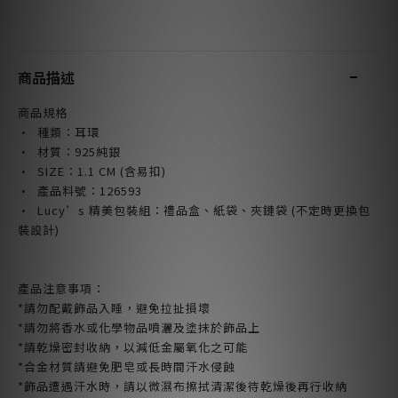
商品描述
商品規格
· 種類：耳環
· 材質：925純銀
· SIZE
：1.1 CM (含易扣)
· 產品料號：126593
· Lucy’s 精美包裝組：禮品盒、紙袋、夾鏈袋 (不定時更換包
裝設計)
產品注意事項：
*請勿配戴飾品入睡，避免拉扯損壞
*請勿將香水或化學物品噴灑及塗抹於飾品上
*請乾燥密封收納，以減低金屬氧化之可能
*合金材質請避免肥皂或長時間汗水侵蝕
*飾品遭遇汗水時，請以微濕布擦拭清潔後待乾燥後再行收納