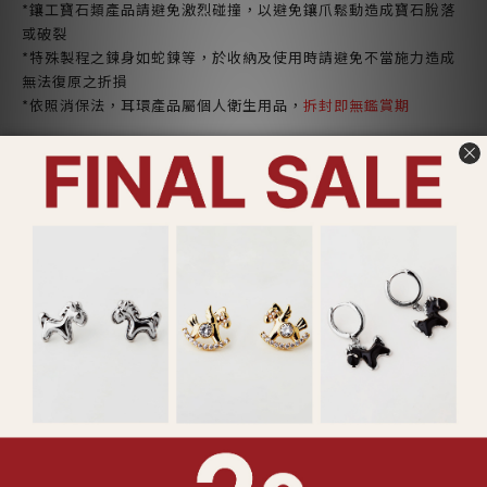
*鑲工寶石類產品請避免激烈碰撞，以避免鑲爪鬆動造成寶石脫落
或破裂
*特殊製程之鍊身如蛇鍊等，於收納及使用時請避免不當施力造成
無法復原之折損
*依照消保法，耳環產品屬個人衛生用品，
拆封即無鑑賞期
了解更多
送貨及付款方式