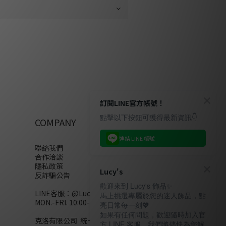
訂閱LINE官方帳號！
點擊以下按鈕可獲得最新資訊👇
COMPANY
連結 LINE 帳號
聯絡我們
合作洽談
隱私政策
Lucy's
反詐騙公告
歡迎來到 Lucy's 飾品✨
LINE客服：
@Lucys
馬上挑選專屬於您的迷人飾品，點
MON.-FRI. 10:00-18:00(不含例假日)
亮日常每一刻💖
如果有任何問題，歡迎隨時加入官
克洛有限公司 統一編號28858320
方 LINE 客服，我們將儘快為您解