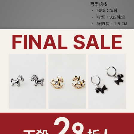
商品規格
· 種類：項鍊
· 材質：925純銀
· 墜飾長 : 1.9
CM
· 項鏈長 : 49.5 CM
(
· 延長鏈：無
· 產品料號 : 24684/1
· Lucy’s 精美
裝設計)
產品注意事項：
*請勿配戴飾品入睡，
*請勿將香水或化學物
*請乾燥密封收納，以
*合金材質請避免肥皂
*飾品遭遇汗水時，請
*鑲工寶石類產品請避
或破裂
*特殊製程之鍊身如蛇