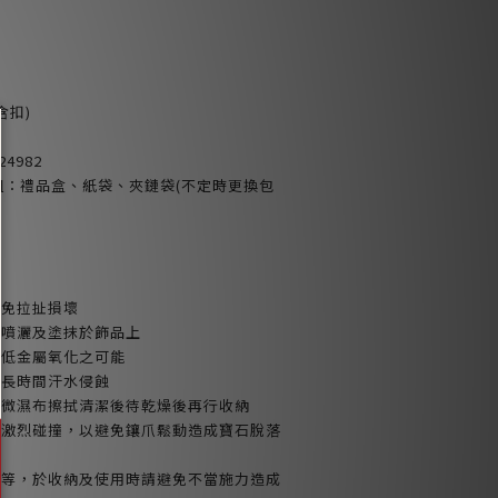
含扣)
24982
包裝組：禮品盒、紙袋、夾鏈袋(不定時更換包
避免拉扯損壞
品噴灑及塗抹於飾品上
減低金屬氧化之可能
或長時間汗水侵蝕
以微濕布擦拭清潔後待乾燥後再行收納
免激烈碰撞，以避免鑲爪鬆動造成寶石脫落
鍊等，於收納及使用時請避免不當施力造成