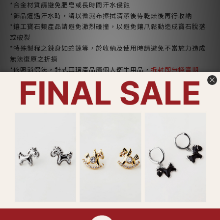
*合金材質請避免肥皂或長時間汗水侵蝕
*飾品遭遇汗水時，請以微濕布擦拭清潔後待乾燥後再行收納
*鑲工寶石類產品請避免激烈碰撞，以避免鑲爪鬆動造成寶石脫落
或破裂
*特殊製程之鍊身如蛇鍊等，於收納及使用時請避免不當施力造成
無法復原之折損
*依照消保法，針式耳環產品屬個人衛生用品，
拆封即無鑑賞期
了解更多