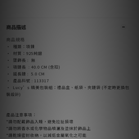
商品描述
商品規格
· 種類：項鍊
· 材質：925純銀
· 墜飾長 : 無
· 項鏈長 : 40.0
CM
(含扣)
· 延長鏈 : 5.0
CM
· 產品料號 : 113317
· Lucy’s 精美包裝組：禮品盒、紙袋、夾鏈袋 (不定時更換包
裝設計)
產品注意事項：
*請勿配戴飾品入睡，避免拉扯損壞
*請勿將香水或化學物品噴灑及塗抹於飾品上
*請乾燥密封收納，以減低金屬氧化之可能