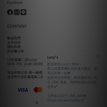
Facebook
COMPANY
聯絡我們
合作洽談
隱私政策
反詐騙公告
Lucy's
LINE客服：
@Lucys
MON.-FRI. 10:00-18:00(不含例假日)
歡迎來到 Lucy's 飾品✨
馬上挑選專屬於您的迷人飾品，點
克洛有限公司 統一編號28858320
亮日常每一刻💖
台北市大安區基隆路二段110號10樓
如果有任何問題，歡迎隨時加入官
方 LINE 客服，我們將儘快為您解
答💬💕
立即加入官方 LINE 詢問📲
https://lin.ee/mUUVrsT