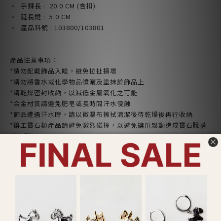
· 手鍊長 : 20.0 CM (含扣)
· 延長鏈 : 5.0 CM
· 產品料號 : 103800/103801
產品注意事項：
*請勿配戴飾品入睡，避免拉扯損壞
*請勿將香水或化學物品噴灑及塗抹於飾品上
*請乾燥密封收納，以減低金屬氧化之可能
*合金材質請避免肥皂或長時間汗水侵蝕
*飾品遭遇汗水時，請以微濕布擦拭清潔後待乾燥後再行收納
*鑲工寶石類產品請避免激烈碰撞，以避免鑲爪鬆動造成寶石脫落
或破裂
*特殊製程之鍊身如蛇鍊等，於收納及使用時請避免不當施力造成
無法復原之折損
*依照消保法，針式耳環產品屬個人衛生用品，
拆封即無鑑賞期
了解更多