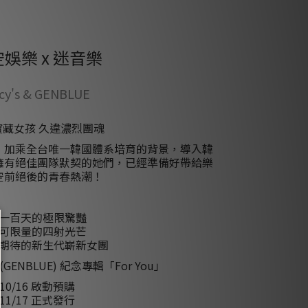
娛樂 x 迷音樂
cy's & GENBLUE
寶藏女孩 久違濃烈團魂
，加乘全台唯一韓國體系培育的背景，導入韓
擁有絕佳團隊默契的她們，已經準備好帶給樂
空前絕後的青春熱潮！
一百天的極限驚豔
可限量的四射光芒
期待的新生代嶄新女團
ENBLUE) 紀念專輯「For You」
10/16 啟動預購
11/17 正式發行