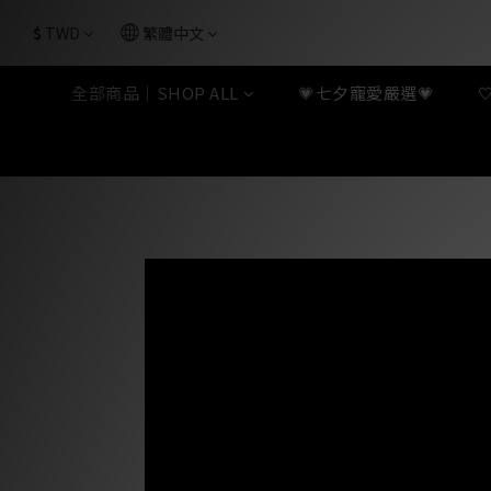
$
TWD
繁體中文
全部商品｜SHOP ALL
💗七夕寵愛嚴選💗