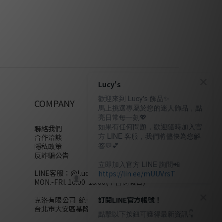
Lucy's
歡迎來到 Lucy's 飾品✨
COMPANY
馬上挑選專屬於您的迷人飾品，點
亮日常每一刻💖
如果有任何問題，歡迎隨時加入官
聯絡我們
方 LINE 客服，我們將儘快為您解
合作洽談
答💬💕
隱私政策
反詐騙公告
立即加入官方 LINE 詢問📲
LINE客服：
@Lucys
https://lin.ee/mUUVrsT
MON.-FRI. 10:00-18:00(不含例假日)
克洛有限公司 統一編號28858320
訂閱LINE官方帳號！
台北市大安區基隆路二段110號10樓
點擊以下按鈕可獲得最新資訊👇