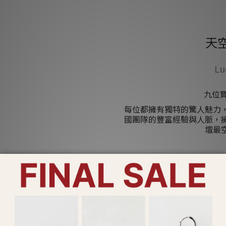
天空
Lu
九位
每位都擁有獨特的驚人魅力
國團隊的豐富經驗與人脈，
壇最
近
無
最值得
未來少女 幻藍小熊(G