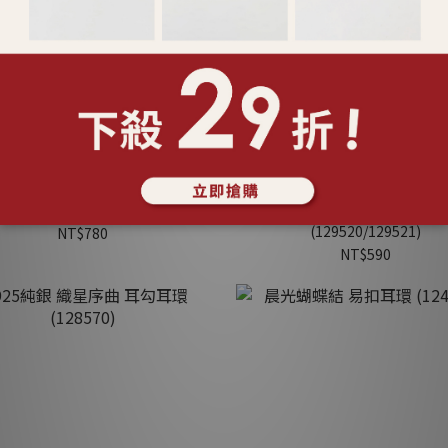
5純銀 珠光連線 手鍊 (127431)
925純銀 微笑日記 易扣耳環 (
(129520/129521)
NT$780
NT$590