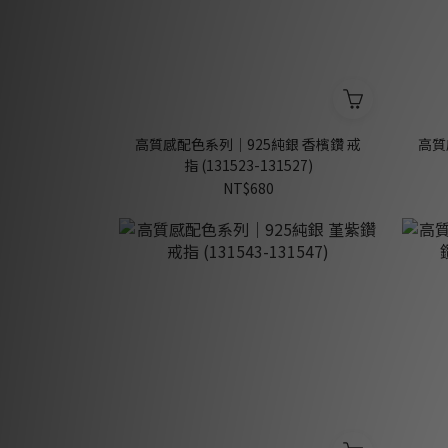
高質感配色系列｜925純銀 香檳鑽 戒
高質
指 (131523-131527)
NT$680