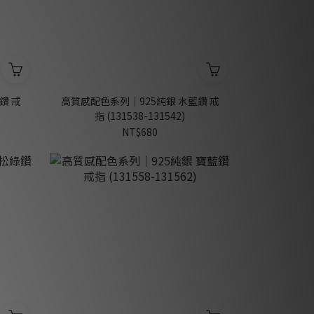
鑽 戒
高質感配色系列｜925純銀 水藍鑽 戒
指 (131538-131542)
NT$680