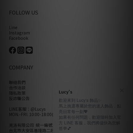
FOLLOW US
Line
Instagram
Facebook
COMPANY
聯絡我們
合作洽談
Lucy's
隱私政策
反詐騙公告
歡迎來到 Lucy's 飾品✨
馬上挑選專屬於您的迷人飾品，點
LINE客服：
@Lucys
亮日常每一刻💖
MON.-FRI. 10:00-18:00(不含例假日)
如果有任何問題，歡迎隨時加入官
方 LINE 客服，我們將儘快為您解
克洛有限公司 統一編號28858320
答💬💕
台北市大安區基隆路二段110號10樓