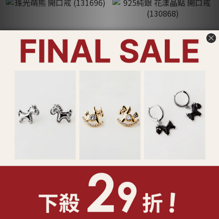
珠光萌熊 開口戒 (131696)
925純銀 花漾晶點 開口戒
(130868)
NT$490
NT$980