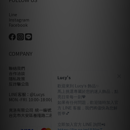
Line
Instagram
Facebook
COMPANY
聯絡我們
合作洽談
Lucy's
隱私政策
反詐騙公告
歡迎來到 Lucy's 飾品✨
馬上挑選專屬於您的迷人飾品，點
LINE客服：
@Lucys
亮日常每一刻💖
MON.-FRI. 10:00-18:00(不含例假日)
如果有任何問題，歡迎隨時加入官
方 LINE 客服，我們將儘快為您解
克洛有限公司 統一編號28858320
答💬💕
台北市大安區基隆路二段110號10樓
立即加入官方 LINE 詢問📲
https://lin.ee/mUUVrsT