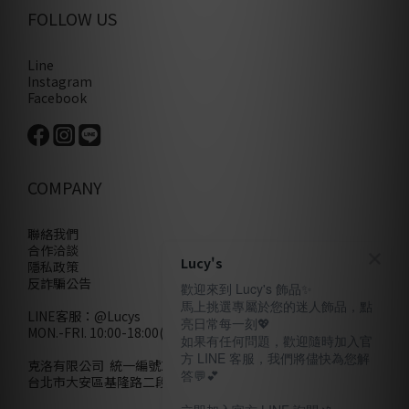
FOLLOW US
Line
Instagram
Facebook
COMPANY
聯絡我們
合作洽談
Lucy's
隱私政策
反詐騙公告
歡迎來到 Lucy's 飾品✨
馬上挑選專屬於您的迷人飾品，點
LINE客服：
@Lucys
亮日常每一刻💖
MON.-FRI. 10:00-18:00(不含例假日)
如果有任何問題，歡迎隨時加入官
方 LINE 客服，我們將儘快為您解
克洛有限公司 統一編號28858320
答💬💕
台北市大安區基隆路二段110號10樓