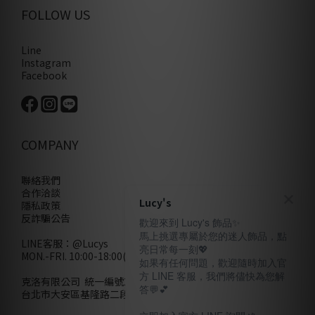
FOLLOW US
Line
Instagram
Facebook
COMPANY
聯絡我們
合作洽談
Lucy's
隱私政策
反詐騙公告
歡迎來到 Lucy's 飾品✨
馬上挑選專屬於您的迷人飾品，點
LINE客服：
@Lucys
亮日常每一刻💖
MON.-FRI. 10:00-18:00(不含例假日)
如果有任何問題，歡迎隨時加入官
方 LINE 客服，我們將儘快為您解
克洛有限公司 統一編號28858320
答💬💕
台北市大安區基隆路二段110號10樓