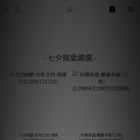
- 七夕寵愛嚴選 -
925純銀 光年之約 項鍊
珍鑽珠語 雙層手鍊 (三色)
(131209/131210)
(129804/129805/129806)