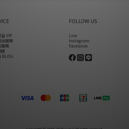
VICE
FOLLOW US
益 VIP
Line
運送服務
Instagram
貨服務
Facebook
問題
 BLOG
Copyright © 2000-2026 Lucy's All rights reserved.