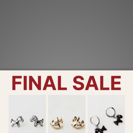
珍鑽珠語 雙層手鍊 (三色) (129804/129805/129806)
NT$490