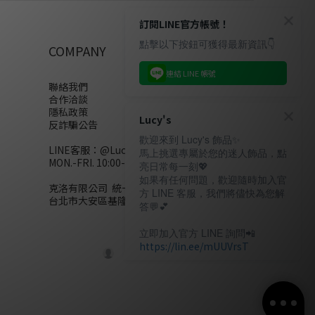
訂閱LINE官方帳號！
點擊以下按鈕可獲得最新資訊👇
COMPANY
連結 LINE 帳號
聯絡我們
合作洽談
隱私政策
Lucy's
反詐騙公告
歡迎來到 Lucy's 飾品✨
LINE客服：
@Lucys
馬上挑選專屬於您的迷人飾品，點
MON.-FRI. 10:00-18:00(不含例假日)
亮日常每一刻💖
如果有任何問題，歡迎隨時加入官
克洛有限公司 統一編號28858320
方 LINE 客服，我們將儘快為您解
台北市大安區基隆路二段110號10樓
答💬💕
立即加入官方 LINE 詢問📲
https://lin.ee/mUUVrsT