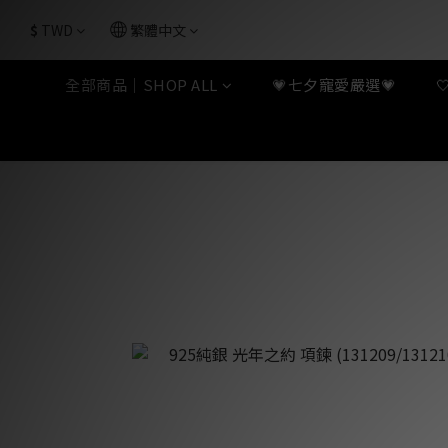
$
TWD
繁體中文
全部商品｜SHOP ALL
💗七夕寵愛嚴選💗