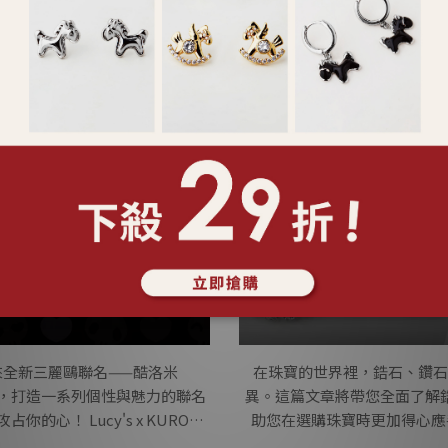
晶搭配 925純銀手鍊，呈現出低調
運祕訣腳鍊的起源可以追溯至
量，減輕焦慮、舒緩壓力，守護
的象徵。貴族婦女配戴黃金與
己。黑尖晶希望與勇氣之石，堅
屬與繩子。而在東亞文化中，
米」限量飾品搶先登
鋯石是什麼？一
，這次帶來全新三麗鷗聯名——酷洛米
在珠寶的世界裡，鋯石、鑽石
愛風格，打造一系列個性與魅力的聯名
異。這篇文章將帶您全面了解
占你的心！ Lucy's x KUROMI
助您在選購珠寶時更加得心應
稱，精選優質材質，注重每一處細
(Cubic Zirconia, 