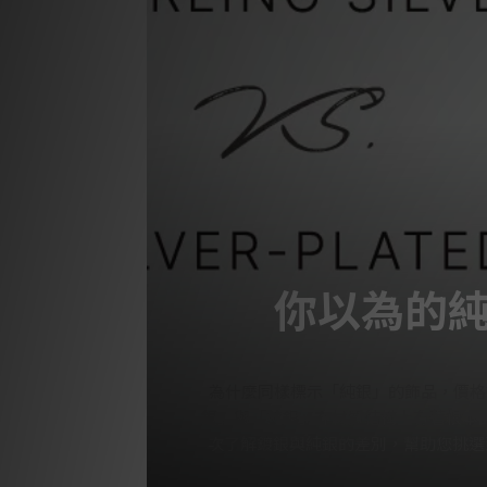
你以為的
為什麼同樣標示「純銀」的飾品，價格
銀」與「鍍銀」在材質結構上有著根本
次了解鍍銀與純銀的差別，幫助您挑選
的925純銀，還有鍍銀、