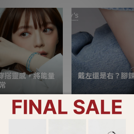
（如925純銀）在材質本質上其
Lucy's ​ ━━ • ✦ 
處理」。所謂硫化，是在銀飾表
工藝。純銀飾品呈現明亮、有光
它能是柔美笑容，也能是果敢氣場
體風
設
穿搭靈感，將能量
戴左還是右？腳
常
嗎？原礦手鍊絕對是您不可或缺
夏天即將來臨，炎熱的天氣讓
讓每一天都有勇氣、有愛、有平
而在腳踝間戴上一條精緻的腳
，搭配對應能量的水晶礦石，無
它所佩戴的位置，還蘊含著不
LOOK 01：率性街頭推薦搭
呢？讓 Lucy's 帶您輕鬆