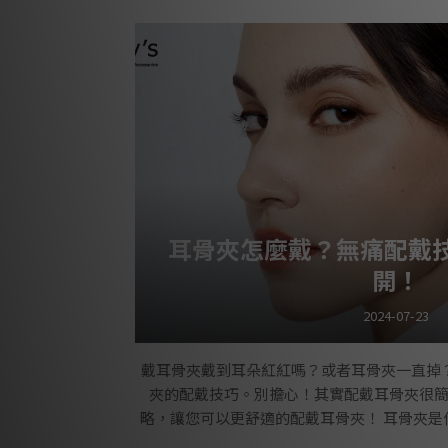
是影響整體造型和風格的重要因素之一。不同
身體部位，還能夠與各種臉型和穿搭風格相
果。註：Lucy’s 官網項鍊測量方式為含扣
註明。 頸鍊：3
耳骨夾怎麼戴？無痛配戴
開！
2024-07-23
戴耳骨夾戴到耳朵紅紅嗎？或者耳骨夾一直掉
夾的配戴技巧。別擔心！其實配戴耳骨夾很
略，讓您可以更舒適的配戴耳骨夾！ 耳骨夾是
孔即可配戴的耳骨耳環。對於怕打耳骨耳洞容