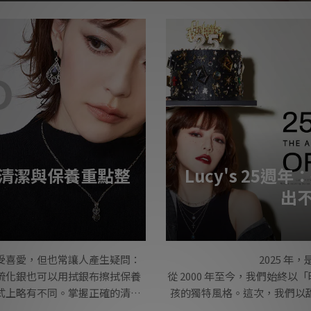
清潔與保養重點整
Lucy's 25
出
受喜愛，但也常讓人產生疑問：
2025 年，
硫化銀也可以用拭銀布擦拭保養
從 2000 年至今，我們始終
式上略有不同。掌握正確的清潔
孩的獨特風格。這次，我們以
有的風格。 硫化飾品是什麼？
配，展現當代女性的多元與自由，戴出