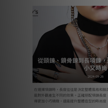
節，讓每件飾品兼具時尚感與收藏價值。這次
Lucy's 的獨特美學與酷
從頸鍊、鎖骨鍊到長項鍊，
小又時尚
2024-09-26
在選擇項鍊時，長度往往是決定整體風格和臉
能對外觀產生不同的效果。正確搭配項鍊長度
得更加小巧精緻，還能提升整體造型的時尚度
款式，輕鬆展現自信與美麗。 項鍊長度全解析