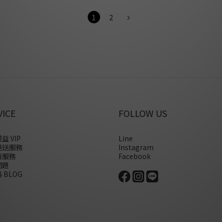
具變化與創意。耳骨夾可以配戴
1
2
和耳骨下端。不同款式的耳骨夾
以與一般耳環搭配，營造出時尚
夾怎麼
VICE
FOLLOW US
益 VIP
Line
運送服務
Instagram
貨服務
Facebook
問題
 BLOG