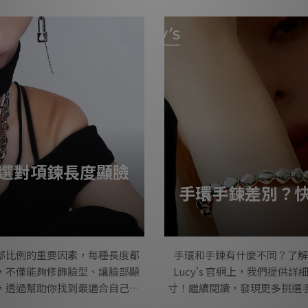
與三麗鷗酷洛米的首次合作，將
(ZrO₂)。由於其高折射率和
洛米的俏皮個性
廣泛用作鑽石的替代品。鋯石
現多樣色彩，包括粉紅、
選對項鍊長度顯臉
手環手鍊差別？
部比例的重要因素，每種長度都
手環和手鍊有什麼不同？了解
，不僅能夠修飾臉型、讓臉部顯
Lucy's 官網上，我們提
，透過幫助你找到最適合自己的
寸！繼續閱讀，發現更多挑選
：從尺寸開始決定風格項鍊長度
環種類一覽雖然我們常常將手