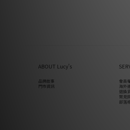
設計非常方便，不僅如此，耳骨夾在造型上更
於耳骨的不同部位，例如耳骨上端、耳骨中間
設計，能夠創造出不同的效果和風格，並且可
的搭配效果。 耳骨
ABOUT Lucy's
SER
品牌故事
會員權
門市資訊
海外
退換
常見
部落格