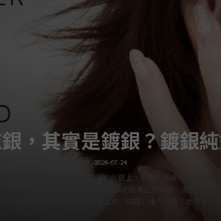
純銀，其實是鍍銀？鍍銀純
2026-07-24
卻可以從平價到高價差這麼大？在外觀上，它們同樣擁有銀色光澤
的不同。那我們該如何判斷，自己選擇的是真正的純銀，還是只有「
到符合需求的飾品。 為什麼市面上的「純銀」讓人混淆？近年來，
鍍白金色、不鏽鋼等不同材質。由於這些飾品都能呈現相似的銀白色光