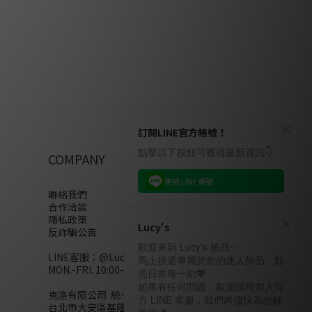
訂閱LINE官方帳號！
點擊以下按鈕可獲得最新資訊👇
COMPANY
連結 LINE 帳號
聯絡我們
合作洽談
隱私政策
Lucy's
反詐騙公告
歡迎來到 Lucy's 飾品✨
LINE客服：
@Lucys
馬上挑選專屬於您的迷人飾品，點
MON.-FRI. 10:00-18:00(不含例假日)
亮日常每一刻💖
如果有任何問題，歡迎隨時加入官
克洛有限公司 統一編號28858320
方 LINE 客服，我們將儘快為您解
台北市大安區基隆路二段110號10樓