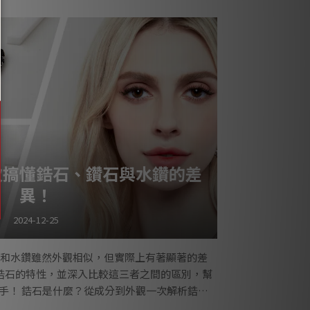
古埃及，當時的女性以腳鍊作為身分與社會地位
寶石製作而成的腳鍊，平民則使用較為簡單的金
戴腳鍊也有避邪、轉運的說法。腳鍊戴左腳：在
華人社
次搞懂鋯石、鑽石與水鑽的差
異！
2024-12-25
和水鑽雖然外觀相似，但實際上有著顯著的差
鋯石的特性，並深入比較這三者之間的區別，幫
手！ 鋯石是什麼？從成分到外觀一次解析鋯石
CZ) 是一種人工合成的寶石材料，其主要成分是立方氧化鋯