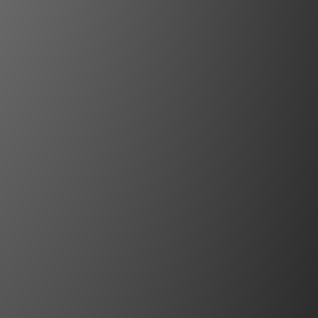
還有多種不同的設計和風格。接下來，我們將深
環的特點。 手環 手環的設計通常是固定的環狀
可以直接套在手腕上。這種設計使手環非常適合
長