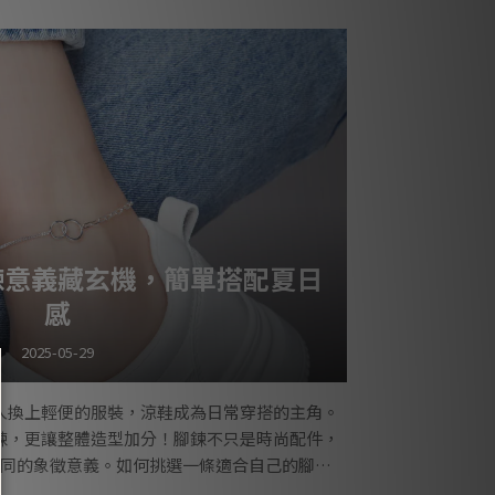
甜酷風格：從甜美到叛逆甜酷，不只是穿搭風格，更是一種
態度。
。Lucy's 透過硫化系列結合霧黑金屬與細膩
計，讓每位女孩用飾
鍊意義藏玄機，簡單搭配夏日
感
2025-05-29
人換上輕便的服裝，涼鞋成為日常穿搭的主角。
鍊，更讓整體造型加分！腳鍊不只是時尚配件，
同的象徵意義。如何挑選一條適合自己的腳鍊
駕馭這個夏日的時尚風潮！ 腳鍊意義大揭密：位置藏好