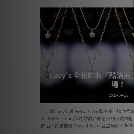
配：月光石 x 黑尖晶 x 純銀手鍊月光石與黑尖
但不失層次感的街頭魅力。月光石象徵女性力
愛情、提升魅力，讓您面對日常也不忘寵愛自
強意
Lucy's 全新聯名「酷洛
場！
2025-04-10
繼 Lucy's 與 Hello Kitty 聯名後
KUROMI。 Lucy's 巧妙融合酷洛米的可
飾品。首波推出 Crystal Stars 雙星項鍊，準備攻
首度聯名Lucy's 以創新設計與精湛工藝著