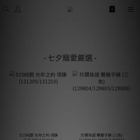
- 七夕寵愛嚴選 -
925純銀 光年之約 項鍊
珍鑽珠語 雙層手鍊 (三色)
(131209/131210)
(129804/129805/129806)